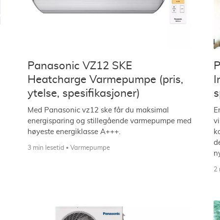
Panasonic VZ12 SKE
P
Heatcharge Varmepumpe (pris,
I
ytelse, spesifikasjoner)
s
Med Panasonic vz12 ske får du maksimal
E
energisparing og stillegående varmepumpe med
v
høyeste energiklasse A+++.
k
d
3 min lesetid
Varmepumpe
n
2 