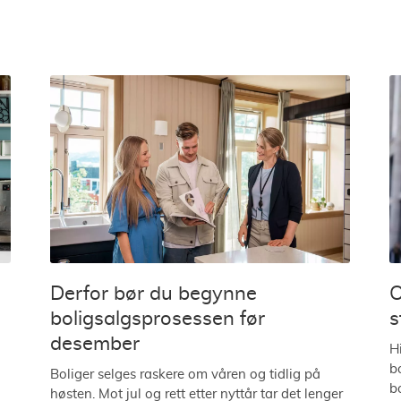
Derfor bør du begynne
O
boligsalgsprosessen før
s
desember
Hi
b
Boliger selges raskere om våren og tidlig på
b
høsten. Mot jul og rett etter nyttår tar det lenger