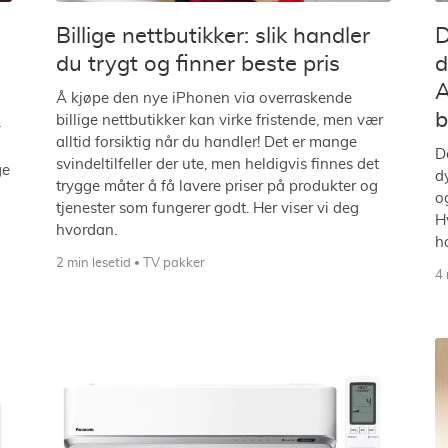
Billige nettbutikker: slik handler
D
du trygt og finner beste pris
d
A
Å kjøpe den nye iPhonen via overraskende
b
billige nettbutikker kan virke fristende, men vær
–
alltid forsiktig når du handler! Det er mange
D
svindeltilfeller der ute, men heldigvis finnes det
ge
d
trygge måter å få lavere priser på produkter og
o
tjenester som fungerer godt. Her viser vi deg
H
hvordan.
h
2 min lesetid
TV pakker
4 