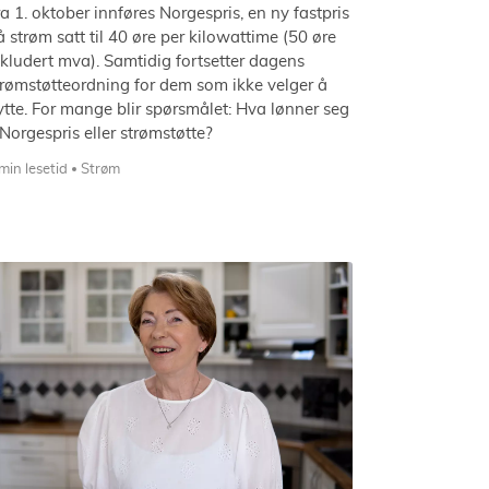
ra 1. oktober innføres Norgespris, en ny fastpris
å strøm satt til 40 øre per kilowattime (50 øre
nkludert mva). Samtidig fortsetter dagens
trømstøtteordning for dem som ikke velger å
ytte. For mange blir spørsmålet: Hva lønner seg
 Norgespris eller strømstøtte?
min lesetid
Strøm