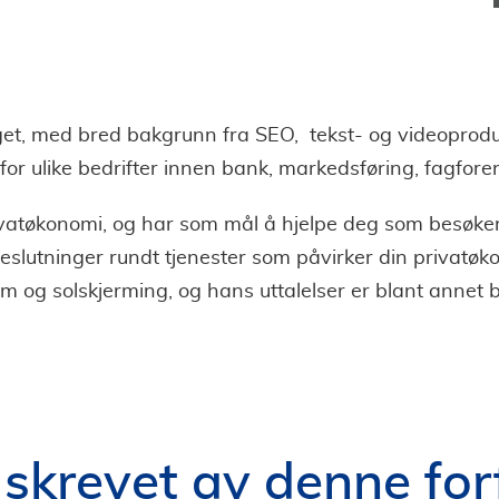
rget, med bred bakgrunn fra SEO, tekst- og videoprod
for ulike bedrifter innen bank, markedsføring, fagfore
vatøkonomi, og har som mål å hjelpe deg som besøker 
 beslutninger rundt tjenester som påvirker din privat
m og solskjerming, og hans uttalelser er blant annet 
r skrevet av denne for