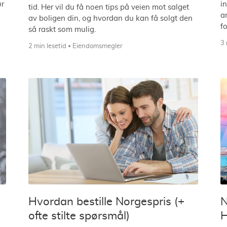
ør
i
tid. Her vil du få noen tips på veien mot salget
a
av boligen din, og hvordan du kan få solgt den
f
så raskt som mulig.
3 
2 min lesetid
Eiendomsmegler
Hvordan bestille Norgespris (+
N
ofte stilte spørsmål)
H