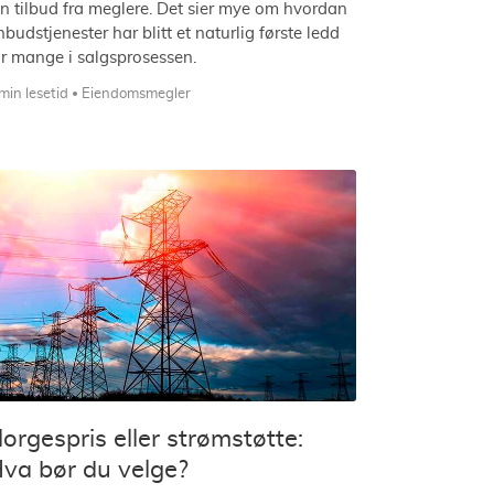
nn tilbud fra meglere. Det sier mye om hvordan
nbudstjenester har blitt et naturlig første ledd
or mange i salgsprosessen.
min lesetid
Eiendomsmegler
orgespris eller strømstøtte:
va bør du velge?