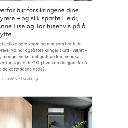
erfor blir forsikringene dine
yrere – og slik sparte Heidi,
nne Lise og Tor tusenvis på å
ytte
et er ikke bare strøm og mat som har blitt
yrere. Nå har også forsikringer skutt i været –
g mange merker det godt på lommeboka.
vorfor skjer dette? Og hva kan du gjøre for å
olde kostnadene nede?
min lesetid
Forsikring