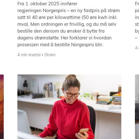
Fra 1. oktober 2025 innfører
F
regjeringen Norgespris – en ny fastpris på strøm
p
satt til 40 øre per kilowattime (50 øre kwh inkl.
i
mva). Men ordningen er frivillig, og du må selv
s
bestille den dersom du ønsker å bytte fra
b
dagens strømstøtte. Her forklarer vi hvordan
–
prosessen med å bestille Norgespris blir.
4 
4 min lesetid
Strøm