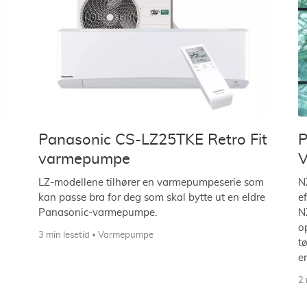
Panasonic CS-LZ25TKE Retro Fit
P
varmepumpe
V
LZ-modellene tilhører en varmepumpeserie som
N
kan passe bra for deg som skal bytte ut en eldre
e
Panasonic-varmepumpe.
N
o
3 min lesetid
Varmepumpe
t
e
2 