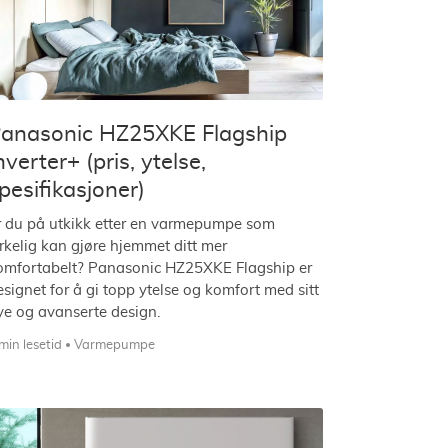
anasonic HZ25XKE Flagship
nverter+ (pris, ytelse,
pesifikasjoner)
r du på utkikk etter en varmepumpe som
irkelig kan gjøre hjemmet ditt mer
omfortabelt? Panasonic HZ25XKE Flagship er
esignet for å gi topp ytelse og komfort med sitt
ye og avanserte design.
min lesetid
Varmepumpe