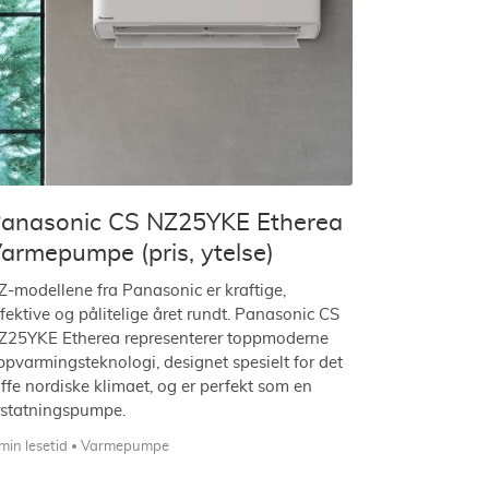
anasonic CS NZ25YKE Etherea
armepumpe (pris, ytelse)
Z-modellene fra Panasonic er kraftige,
ffektive og pålitelige året rundt. Panasonic CS
Z25YKE Etherea representerer toppmoderne
ppvarmingsteknologi, designet spesielt for det
øffe nordiske klimaet, og er perfekt som en
rstatningspumpe.
min lesetid
Varmepumpe