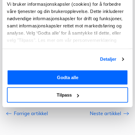
Thomas Marthinsen
Vi bruker informasjonskapsler (cookies) for å forbedre
våre tjenester og din brukeropplevelse. Dette inkluderer
Thomas brenner for å forbedre din
privatøkonomi, og har som mål å
nødvendige informasjonskapsler for drift og funksjoner,
hjelpe deg som besøker bloggen vår
samt informasjonskapsler rettet mot markedsføring og
med å hjelpe deg til å få kunnskapen
analyse. Velg ‘Godta alle’ for å samtykke til dette, eller
du trenger til å ta riktige
velg "Tilpass". Les mer om vår personvernerklæring
beslutninger rundt tjenester som
påvirker din privatøkonomi. Du kan
se Thomas' arbeid på artikler om bl.a
Detaljer
varmepumpe, boligalarm og
solskjerming.
Godta alle
Tilpass
Forrige artikkel
Neste artikkel