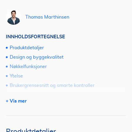
Thomas Marthinsen
INNHOLDSFORTEGNELSE
Produktdetaljer
Design og byggekvalitet
Nøkkelfunksjoner
Ytelse
Brukergrensesnitt og smarte kontroller
Installasjon og vedlikehold
Vis mer
Energieffektivitet og kostnad
Fordeler og ulemper
Be om tilbud på varmepumpe via Tjenestetorget
Produktdetaljer