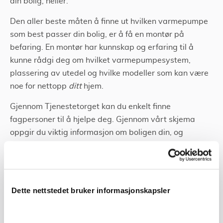
din bolig, heller.
Den aller beste måten å finne ut hvilken varmepumpe
som best passer din bolig, er å få en montør på
befaring. En montør har kunnskap og erfaring til å
kunne rådgi deg om hvilket varmepumpesystem,
plassering av utedel og hvilke modeller som kan være
noe for nettopp
ditt
hjem.
Gjennom Tjenestetorget kan du enkelt finne
fagpersoner til å hjelpe deg. Gjennom vårt skjema
oppgir du viktig informasjon om boligen din, og
kommer i kontakt med montører som kjemper om deg
som kunde.
Å be om tilbud er gratis og helt uforpliktende. Med
Dette nettstedet bruker informasjonskapsler
andre ord: en vinn-vinn situasjon!