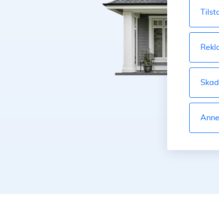
Tils
Rekl
Skad
Anne