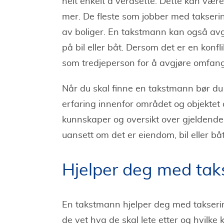
helt enkelt å verdsette. Dette kan være a
mer. De fleste som jobber med takseri
av boliger. En takstmann kan også avgj
på bil eller båt. Dersom det er en konf
som tredjeperson for å avgjøre omfan
Når du skal finne en takstmann bør du 
erfaring innenfor området og objektet
kunnskaper og oversikt over gjeldende l
uansett om det er eiendom, bil eller båt
Hjelper deg med tak
En takstmann hjelper deg med taksering
de vet hva de skal lete etter og hvilke k