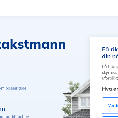
takstmann
Få ri
din n
Få tilbu
skjema. 
uforplik
som passer dine
Hva øn
Verd
nn
d for ditt behov