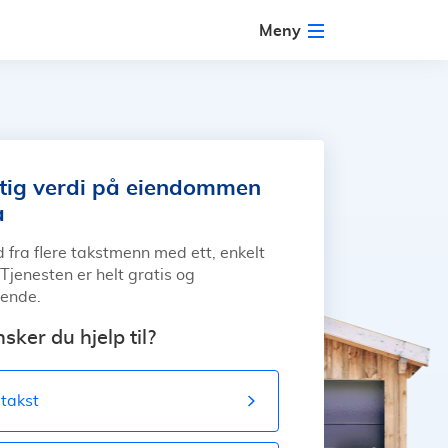
Meny
ktig verdi på eiendommen
å
d fra flere takstmenn med ett, enkelt
Tjenesten er helt gratis og
tende.
sker du hjelp til?
itakst