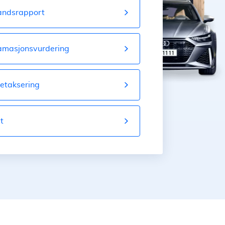
tandsrapport
amasjonsvurdering
etaksering
t