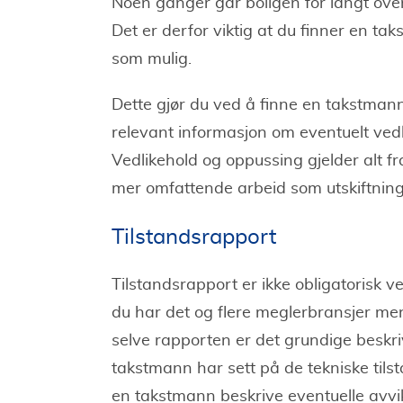
Noen ganger går boligen for langt ove
Det er derfor viktig at du finner en ta
som mulig.
Dette gjør du ved å finne en takstmann
relevant informasjon om eventuelt vedl
Vedlikehold og oppussing gjelder alt f
mer omfattende arbeid som utskiftning 
Tilstandsrapport
Tilstandsrapport er ikke obligatorisk ve
du har det og flere meglerbransjer mene
selve rapporten er det grundige beskri
takstmann har sett på de tekniske tilsta
en takstmann beskrive eventuelle avvi