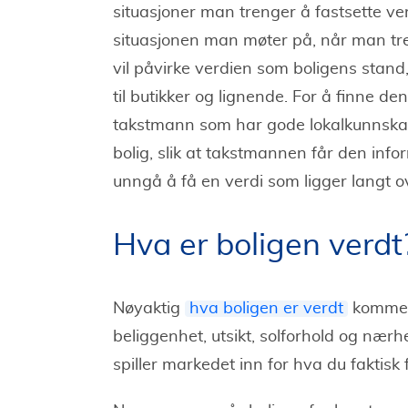
situasjoner man trenger å fastsette ver
situasjonen man møter på, når man treng
vil påvirke verdien som boligens stand,
til butikker og lignende. For å finne den
takstmann som har gode lokalkunnskap
bolig, slik at takstmannen får den inf
unngå å få en verdi som ligger langt ov
Hva er boligen verdt
Nøyaktig
hva boligen er verdt
kommer 
beliggenhet, utsikt, solforhold og nærhet 
spiller markedet inn for hva du faktisk f