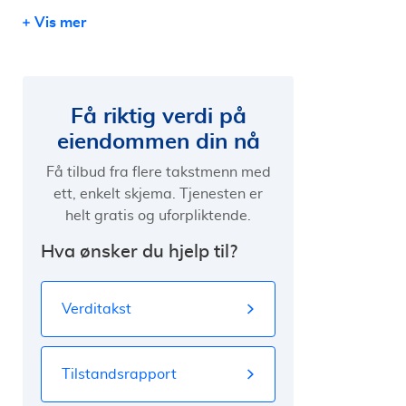
Vis mer
Hva er båten verdt? Taksering av båt
Tilstandsgrad – TG1, TG2 og TG3
Få riktig verdi på
eiendommen din nå
Få tilbud fra flere takstmenn med
ett, enkelt skjema. Tjenesten er
helt gratis og uforpliktende.
Hva ønsker du hjelp til?
Verditakst
Tilstandsrapport