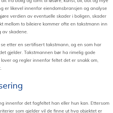
lt fra bolig og tomt til løsøre, kunst, bil, båt og mye
ng er likevel innenfor eiendomsbransjen og analyse
øre verdien av eventuelle skader i boligen, skader
likt mellom to bileiere kommer ofte en takstmann inn
g av skadene.
se etter en sertifisert takstmann, og en som har
 det gjelder. Takstmannen bør ha rimelig gode
over og regler innenfor feltet det er snakk om,
.
sering
 innenfor det fagfeltet han eller hun kan. Ettersom
riterier som gjelder vil de finne ut hva objektet er