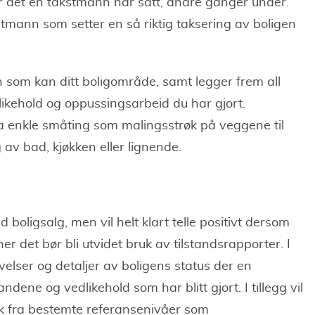
r det en takstmann har satt, andre ganger under.
kstmann som setter en så riktig taksering av boligen
 som kan ditt boligområde, samt legger frem all
ikehold og oppussingsarbeid du har gjort.
ra enkle småting som malingsstrøk på veggene til
av bad, kjøkken eller lignende.
d boligsalg, men vil helt klart telle positivt dersom
r det bør bli utvidet bruk av tilstandsrapporter. I
velser og detaljer av boligens status der en
ndene og vedlikehold som har blitt gjort. I tillegg vil
k fra bestemte referansenivåer som