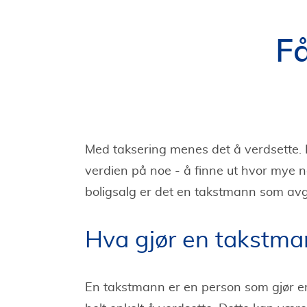
Få
Med taksering menes det å verdsette. D
verdien på noe - å finne ut hvor mye n
boligsalg er det en takstmann som avg
Hva gjør en takstma
En takstmann er en person som gjør en 