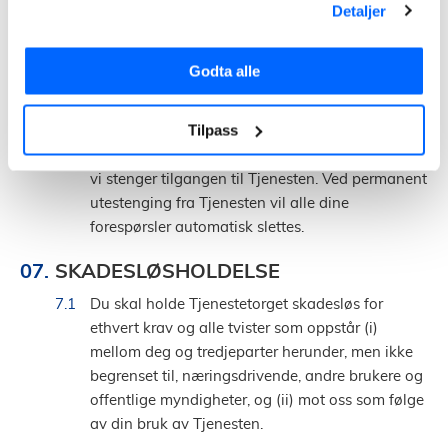
Detaljer
nekte deg å bruke Tjenesten. Ved gjentatte eller
alvorlige tilfeller av misbruk av Tjenesten eller
dersom du ikke retter opp avtalebrudd etter at vi
Godta alle
har gitt deg en rimelig frist, kan vi kan vi beslutte
å utestenge deg fra Tjenesten permanent.
Tilpass
Dersom det er praktisk mulig vil vi varsle deg før
vi stenger tilgangen til Tjenesten. Ved permanent
utestenging fra Tjenesten vil alle dine
forespørsler automatisk slettes.
SKADESLØSHOLDELSE
Du skal holde Tjenestetorget skadesløs for
ethvert krav og alle tvister som oppstår (i)
mellom deg og tredjeparter herunder, men ikke
begrenset til, næringsdrivende, andre brukere og
offentlige myndigheter, og (ii) mot oss som følge
av din bruk av Tjenesten.