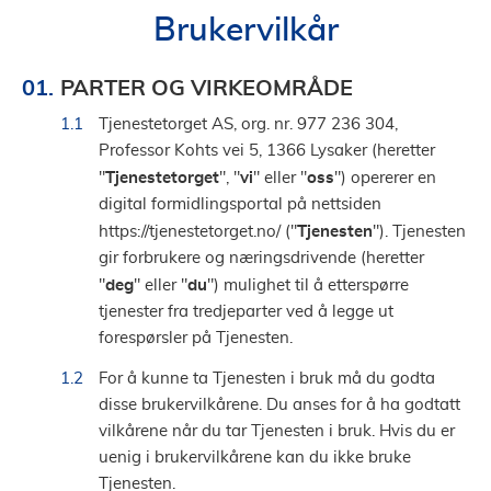
Brukervilkår
PARTER OG VIRKEOMRÅDE
Tjenestetorget AS, org. nr. 977 236 304,
Professor Kohts vei 5, 1366 Lysaker (heretter
Tjenestetorget
vi
oss
"
", "
" eller "
") opererer en
digital formidlingsportal på nettsiden
Tjenesten
https://tjenestetorget.no/ ("
"). Tjenesten
gir forbrukere og næringsdrivende (heretter
deg
du
"
" eller "
") mulighet til å etterspørre
tjenester fra tredjeparter ved å legge ut
forespørsler på Tjenesten.
For å kunne ta Tjenesten i bruk må du godta
disse brukervilkårene. Du anses for å ha godtatt
vilkårene når du tar Tjenesten i bruk. Hvis du er
uenig i brukervilkårene kan du ikke bruke
Tjenesten.