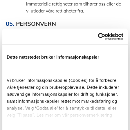
immaterielle rettigheter som tilhører oss eller de
vi utleder våre rettigheter fra.
PERSONVERN
Vi vil behandler dine personopplysninger og
data i tråd med gjeldende lovgivning og som
beskrevet i vår personvernserklæring, som er
tilgjengelig på:
Dette nettstedet bruker informasjonskapsler
https://tjenestetorget.no/personvern
SUSPENSJON, UTESTENGING OG
Vi bruker informasjonskapsler (cookies) for å forbedre
SLETTING
våre tjenester og din brukeropplevelse. Dette inkluderer
Vi kan midlertidig stenge din tilgang til
nødvendige informasjonskapsler for drift og funksjoner,
Tjenesten dersom det er nødvendig av hensyn til
samt informasjonskapsler rettet mot markedsføring og
vedlikehold, drift eller andre tekniske forhold.
analyse. Velg ‘Godta alle’ for å samtykke til dette, eller
velg "Tilpass". Les mer om vår personvernerklæring
Dersom vi mistenker misbruk av Tjenesten,
herunder at du bruker den i strid med disse
vilkårene eller gjeldende rett, kan vi midlertidig