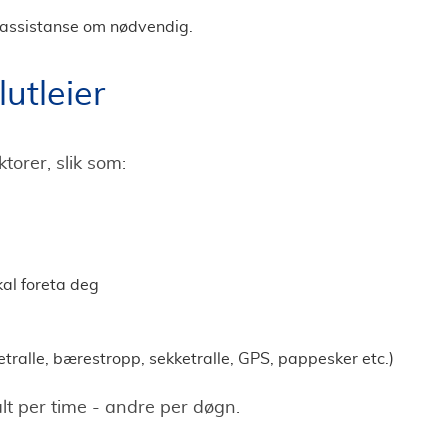
ra assistanse om nødvendig.
lutleier
torer, slik som:
al foreta deg
ketralle, bærestropp, sekketralle, GPS, pappesker etc.)
alt per time - andre per døgn.