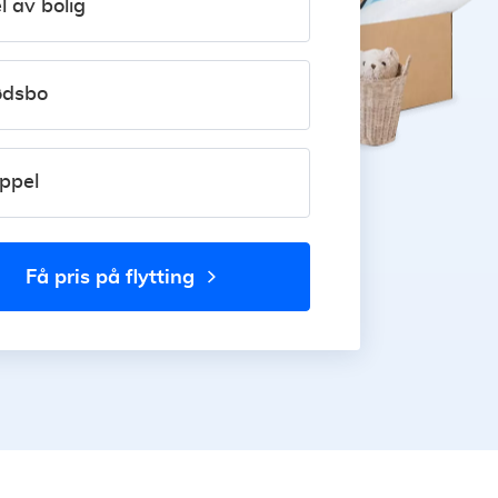
l av bolig
dsbo
ppel
få pris på flytting