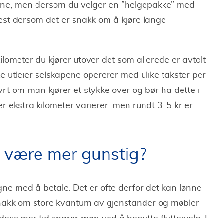
ene, men dersom du velger en ”helgepakke” med
st dersom det er snakk om å kjøre lange
kilometer du kjører utover det som allerede er avtalt
ike utleier selskapene opererer med ulike takster per
 dyrt om man kjører et stykke over og bør ha dette i
r ekstra kilometer varierer, men rundt 3-5 kr er
å være mer gunstig?
egne med å betale. Det er ofte derfor det kan lønne
 snakk om store kvantum av gjenstander og møbler