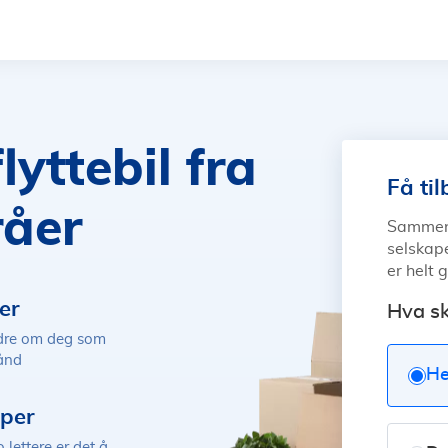
flyttebil
fra
Få til
råer
Sammenli
selskape
er helt 
er
Hva sk
ndre om deg som
hånd
He
aper
 lettere er det å