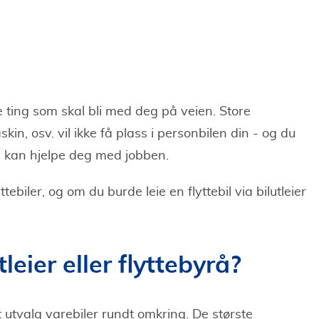
kke ting som skal bli med deg på veien. Store
n, osv. vil ikke få plass i personbilen din - og du
m kan hjelpe deg med jobben.
biler, og om du burde leie en flyttebil via bilutleier
utleier eller flyttebyrå?
t utvalg varebiler rundt omkring. De største