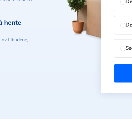
De
å hente
Dø
t av tilbudene,
Sø