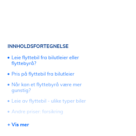
INNHOLDSFORTEGNELSE
Leie flyttebil fra bilutleier eller
flyttebyrå?
Pris på flyttebil fra bilutleier
Når kan et flyttebyrå være mer
gunstig?
Leie av flyttebil - ulike typer biler
Andre priser: forsikring
Innlevering av leiebilen
Vis mer
Sjekk om flyttebyråer har rabatterte