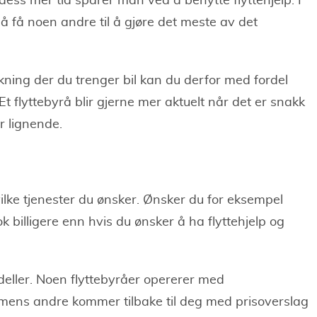
, dess mer tid sparer man ved å benytte flyttehjelp. I
å få noen andre til å gjøre det meste av det
ekning der du trenger bil kan du derfor med fordel
 Et flyttebyrå blir gjerne mer aktuelt når det er snakk
r lignende.
ilke tjenester du ønsker. Ønsker du for eksempel
nok billigere enn hvis du ønsker å ha flyttehjelp og
odeller. Noen flyttebyråer opererer med
 mens andre kommer tilbake til deg med prisoverslag