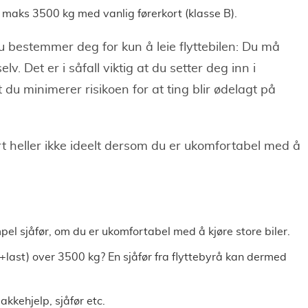
 maks 3500 kg med vanlig førerkort (klasse B).
u bestemmer deg for kun å leie flyttebilen: Du må
lv. Det er i såfall viktig at du setter deg inn i
 du minimerer risikoen for at ting blir ødelagt på
art heller ikke ideelt dersom du er ukomfortabel med å
el sjåfør, om du er ukomfortabel med å kjøre store biler.
l+last) over 3500 kg? En sjåfør fra flyttebyrå kan dermed
akkehjelp, sjåfør etc.