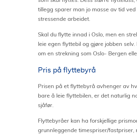
som skal flyttes. Dess større flyttelass
tillegg sparer man jo masse av tid ved 
stressende arbeidet.
Skal du flytte innad i Oslo, men en str
leie egen flyttebil og gjøre jobben selv.
om en strekning som Oslo- Bergen elle
Pris på flyttebyrå
Prisen på et flyttebyrå avhenger av hv
bare å leie flyttebilen, er det naturlig 
sjåfør.
Flyttebyråer kan ha forskjellige prism
grunnleggende timespriser/fastpriser,