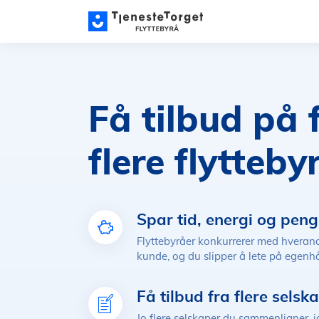
Få tilbud på 
flere flytteby
Spar tid, energi og peng
Flyttebyråer konkurrerer med hvera
kunde, og du slipper å lete på egen
Få tilbud fra flere selsk
Jo flere selskaper du sammenligner, jo