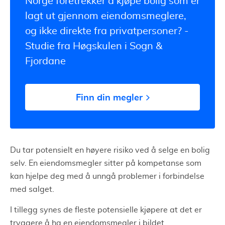
Norge foretrekker å kjøpe bolig som er
lagt ut gjennom eiendomsmeglere,
og ikke direkte fra privatpersoner? -
Studie fra Høgskulen i Sogn &
Fjordane
Finn din megler
Du tar potensielt en høyere risiko ved å selge en bolig
selv. En eiendomsmegler sitter på kompetanse som
kan hjelpe deg med å unngå problemer i forbindelse
med salget.
I tillegg synes de fleste potensielle kjøpere at det er
tryggere å ha en eiendomsmegler i bildet.