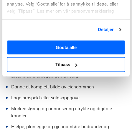
analyse. Velg ‘Godta alle’ for å samtykke til dette, eller
En eiendomsmegler har lisens til å hjelpe deg som skal
velg "Tilpass". Les mer om vår personvernerklæring
selge, kjøpe eller leie ut bolig,
leilighet,
hytte
,
gårdsbruk
,
tomt
eller annen
eiendom – enten du er privatperson eller bedrift. En
Detaljer
megler fungerer altså som en mellommann, og som
upartisk forhandler mellom kjøper og selger.
Godta alle
Eiendomsmegleren hjelper deg med:
Tilpass
Verdivurdering av eiendom
Bistå med planleggingen av salg
Danne et komplett bilde av eiendommen
Lage prospekt eller salgsoppgave
Markedsføring og annonsering i trykte og digitale
kanaler
Hjelpe, planlegge og gjennomføre budrunder og