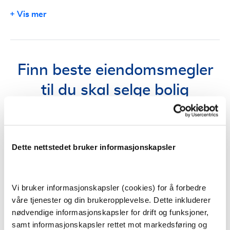
Valg av megler
Vis mer
En enkel guide til å finne beste megler
Finn beste eiendomsmegler
til du skal selge bolig
Kjøp og salg av bolig er for de fleste den aller største
økonomiske investeringen som blir gjort i løpet av livet.
Nettopp derfor er det viktig at prosessen
Dette nettstedet bruker informasjonskapsler
gjennomføres på en trygg og effektiv måte, og med
best mulig resultat for selger. Det betyr at en dyktig
eiendomsmegler er avgjørende.
Vi bruker informasjonskapsler (cookies) for å forbedre
våre tjenester og din brukeropplevelse. Dette inkluderer
Hva gjør en eiendomsmegler?
nødvendige informasjonskapsler for drift og funksjoner,
samt informasjonskapsler rettet mot markedsføring og