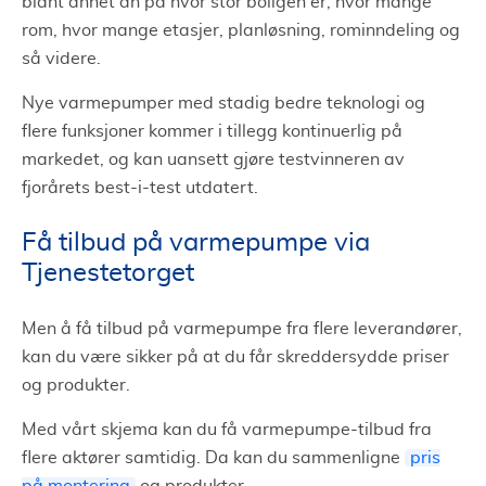
blant annet an på hvor stor boligen er, hvor mange
rom, hvor mange etasjer, planløsning, rominndeling og
så videre.
Nye varmepumper med stadig bedre teknologi og
flere funksjoner kommer i tillegg kontinuerlig på
markedet, og kan uansett gjøre testvinneren av
fjorårets best-i-test utdatert.
Få tilbud på varmepumpe via
Tjenestetorget
Men å få tilbud på varmepumpe fra flere leverandører,
kan du være sikker på at du får skreddersydde priser
og produkter.
Med vårt skjema kan du få varmepumpe-tilbud fra
flere aktører samtidig. Da kan du sammenligne
pris
på montering
og produkter.