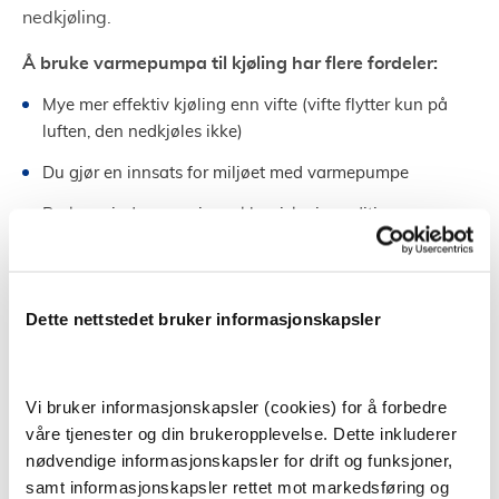
nedkjøling.
Å bruke varmepumpa til kjøling har flere fordeler:
Mye mer effektiv kjøling enn vifte (vifte flytter kun på
luften, den nedkjøles ikke)
Du gjør en innsats for miljøet med varmepumpe
Bruker mindre energi enn klassisk aircondition
Kjøling med varmepeumpe koster gjerne mindre enn
mange tror
Dette nettstedet bruker informasjonskapsler
Les mer om dette, og hvor lite strøm som faktisk
brukes til nedkjøling i denne nyttige artikkelen
Vi bruker informasjonskapsler (cookies) for å forbedre
våre tjenester og din brukeropplevelse. Dette inkluderer
nødvendige informasjonskapsler for drift og funksjoner,
Hva gjør varmepumper så miljøvennlige?
samt informasjonskapsler rettet mot markedsføring og