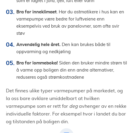
som er lagret i
jord, fjell, luft eller vann
Bra for inneklimaet
. Har du astmatikere i hus kan en
varmepumpe være bedre for luftveiene enn
eksempelvis ved bruk av panelovner, som ofte svir
støv
Anvendelig hele året.
Den kan brukes både til
oppvarming og nedkjøling
Bra for lommeboka!
Siden den bruker mindre strøm til
å varme opp boligen din enn andre alternativer,
reduseres også strømkostnadene
Det finnes ulike typer varmepumper på markedet, og
la oss bare avklare umiddelbart at hvilken
varmepumpe som er rett for
deg
avhenger av en rekke
individuelle faktorer. For eksempel hvor i landet du bor
og tilstanden på boligen din.