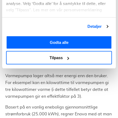
analyse. Velg ‘Godta alle’ for å samtykke til dette, eller
Varmepumper kan erstatte fossil oppvarming (olje og
velg "Tilpass". Les mer om vår personvernerklæring
gass), og kan dermed redusere utslipp av klimagass.
Varmepumper har ingen lokale utslipp, og trenger
ingen lagring eller transport av brensel.
Detaljer
Godta alle
Varmepumpe har lavere
strømforbruk sammenlignet med
Tilpass
annen el-varme
Varmepumpa lager altså mer energi enn den bruker.
For eksempel kan en kilowattime til varmepumpen gi
tre kilowattimer varme (i dette tilfellet betyr dette at
varmepumpen gir en effektfaktor på 3).
Basert på en vanlig eneboligs gjennomsnittlige
strømforbruk (25.000 kWh), regner Enova med at man