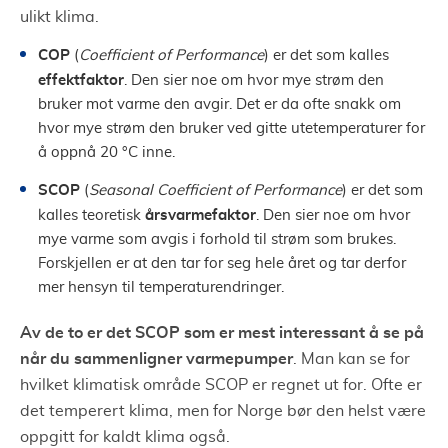
ulikt klima.
COP
(
Coefficient of Performance
) er det som kalles
effektfaktor
. Den sier noe om hvor mye strøm den
bruker mot varme den avgir. Det er da ofte snakk om
hvor mye strøm den bruker ved gitte utetemperaturer for
å oppnå 20 °C inne.
SCOP
(
Seasonal Coefficient of Performance
) er det som
årsvarmefaktor
kalles teoretisk
. Den sier noe om hvor
mye varme som avgis i forhold til strøm som brukes.
Forskjellen er at den tar for seg hele året og tar derfor
mer hensyn til temperaturendringer.
Av de to er det SCOP som er mest interessant å se på
når du sammenligner varmepumper
. Man kan se for
hvilket klimatisk område SCOP er regnet ut for. Ofte er
det temperert klima, men for Norge bør den helst være
oppgitt for kaldt klima også.