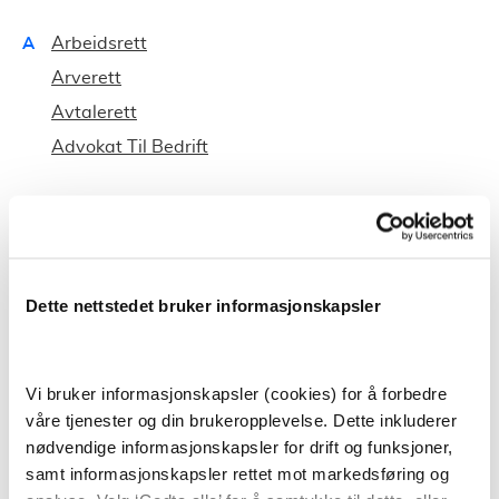
A
Arbeidsrett
Arverett
Avtalerett
Advokat Til Bedrift
B
Barnerett
Bygningsrett
E
Eiendomsrett
Dette nettstedet bruker informasjonskapsler
Erstatningsrett
Vi bruker informasjonskapsler (cookies) for å forbedre
F
Familiegjenforening
våre tjenester og din brukeropplevelse. Dette inkluderer
Familierett
nødvendige informasjonskapsler for drift og funksjoner,
Forbrukerrett
samt informasjonskapsler rettet mot markedsføring og