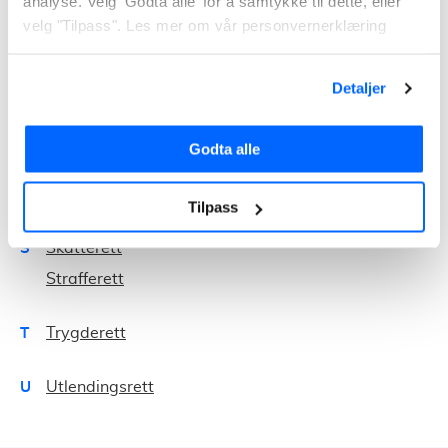
analyse. Velg ‘Godta alle’ for å samtykke til dette, eller
Forvaltningsrett
velg "Tilpass". Les mer om vår personvernerklæring
Forsikringsrett
H
Husleierett
Detaljer
K
Kontraktsrett
Godta alle
P
Personskade
Tilpass
S
Skatterett
Strafferett
T
Trygderett
U
Utlendingsrett