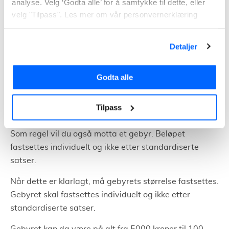
analyse. Velg ‘Godta alle’ for å samtykke til dette, eller
I de fleste tilfeller gir kommunen deg anledning til å
velg "Tilpass". Les mer om vår personvernerklæring
søke tiltaket godkjent.
Dersom du ikke får tiltaket godkjent vil du som regel få
Detaljer
et pålegg om å rette det som er bygd ved å rive det
igjen. Formålet her er at eiendommen blir som den var
Godta alle
igjen - før den ulovlige endringen.
Tilpass
Gebyr for ulovlig endring
Som regel vil du også motta et gebyr. Beløpet
fastsettes individuelt og ikke etter standardiserte
satser.
Når dette er klarlagt, må gebyrets størrelse fastsettes.
Gebyret skal fastsettes individuelt og ikke etter
standardiserte satser.