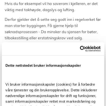
Hvis du for eksempel vil ha soverom i kjelleren, er det
viktig med takhøyde, dagslys og lufting.
Derfor gjelder det å sette seg godt inn i regelverket før
man starter byggingen. Få gjerne hjelp til
søknadsprosessen - Da minsker du sjansen for bøter,
tilbakestilling eller erstatningskrav ved salg.
Konsekvenser av ulovlige endringer
Hvis du ikke fikk tillatelse til en bruksendring, men
Dette nettstedet bruker informasjonskapsler
gjorde det likevel, har du gjort en ulovlig endring.
Dette kan blant annet bli oppdaget av en
tasktmann
i forbindelse med kjøp og salg av
Vi bruker informasjonskapsler (cookies) for å forbedre
eiendom.
våre tjenester og din brukeropplevelse. Dette inkluderer
Da kan det ende med bøter eller at arbeidet blir krevd
nødvendige informasjonskapsler for drift og funksjoner,
samt informasjonskapsler rettet mot markedsføring og
tilbakeført.