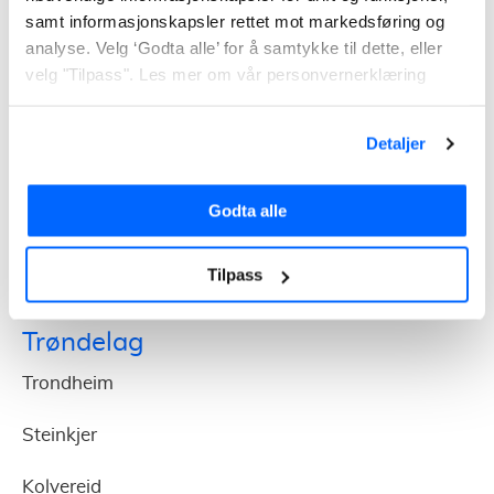
Vardø
samt informasjonskapsler rettet mot markedsføring og
analyse. Velg ‘Godta alle’ for å samtykke til dette, eller
Vadsø
velg "Tilpass". Les mer om vår personvernerklæring
Hammerfest
Detaljer
Finnsnes
Honningsvåg
Godta alle
Kirkenes
Tilpass
Trøndelag
Trondheim
Steinkjer
Kolvereid