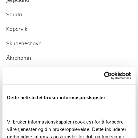
Jørpeland
Sauda
Kopervik
Skudeneshavn
Åkrehamn
Troms Og Finnmark
Tromsø
Dette nettstedet bruker informasjonskapsler
Harstad
Vi bruker informasjonskapsler (cookies) for å forbedre
Alta
våre tjenester og din brukeropplevelse. Dette inkluderer
nødvendige informasjonskapsler for drift og funksjoner,