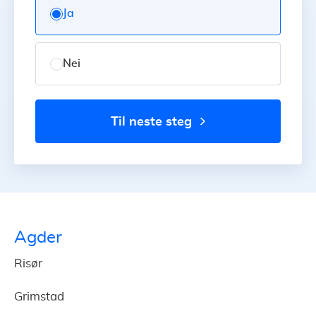
Ja
Nei
til neste steg
Agder
Risør
Grimstad