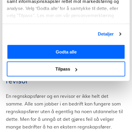
samt informasjonskapsler rettet mot markedsføring og
Samtidig er det ikke lett for en som driver en bedrift, å
analyse. Velg ‘Godta alle’ for å samtykke til dette, eller
sette seg inn i alt av regelverk. Det er mange lover og
velg "Tilpass". Les mer om vår personvernerklæring
regler der ute som både skal sikre deg og din bedrifts
økonomi, samt forhindre at det skjer fatale feil i
Detaljer
regnskapet. Det er for eksempel viktig at du får de
fradrag du har krav på i forhold til skatten, og at du
ikke ender opp med å betale for mye eller for lite skatt
Godta alle
slik at du går på en økonomisk smell.
Tilpass
Forskjell på regnskapsfører og
revisor
En regnskapsfører og en revisor er ikke helt det
samme. Alle som jobber i en bedrift kan fungere som
regnskapsfører uten å egentlig ha noen utdannelse til
dette. Men for å unngå at det gjøres feil så velger
mange bedrifter å ha en ekstern regnskapsfører.