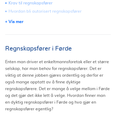
Krav til regnskapsfører
Hvordan bli autorisert regnskapsfører
Autorisert regnskapsfører
Vis mer
Hvorfor regnskapsfører?
Forskjell på regnskapsfører og revisor
Hva er en god regnskapsfører?
Regnskapsfører i Førde
Hvordan finne rett regnskapsfører i Førde?
Starte bedrift?
Enten man driver et enkeltmannsforetak eller et større
selskap, har man behov for regnskapsfører. Det er
Avslutte bedrift?
viktig at denne jobben gjøres ordentlig og derfor er
Tilbud fra regnskapsførere i Førde
også mange opptatt av å finne dyktige
regnskapsførere. Det er mange å velge mellom i Førde
og det gjør det ikke lett å velge. Hvordan finner man
en dyktig regnskapsfører i Førde og hva gjør en
regnskapsfører egentlig?