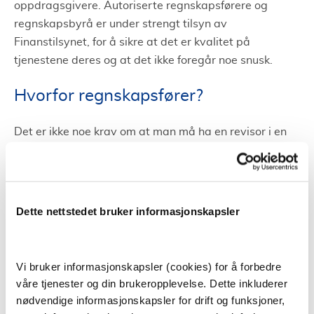
oppdragsgivere. Autoriserte regnskapsførere og
regnskapsbyrå er under strengt tilsyn av
Finanstilsynet, for å sikre at det er kvalitet på
tjenestene deres og at det ikke foregår noe snusk.
Hvorfor regnskapsfører?
Det er ikke noe krav om at man må ha en revisor i en
bedrift, men det er anbefalt. Selvfølgelig er dette
avhengig av hva slags bedrift man driver og hvor mye
inntekter og utgifter man har. Er det slik at man har et
lite enkeltmannsforetak så er det ikke nødvendig
Dette nettstedet bruker informasjonskapsler
egentlig. Men samtidig så gjelder det å tenke på hva
du som bedriftseier skal bruke ressursene dine på? Er
det slik at dine ressurser er best anvendt på å
Vi bruker informasjonskapsler (cookies) for å forbedre
plassere regnskapet ut, eller er det beste å gjøre det
våre tjenester og din brukeropplevelse. Dette inkluderer
selv?
nødvendige informasjonskapsler for drift og funksjoner,