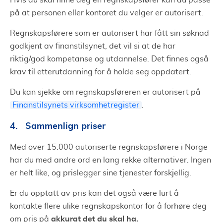
Hvis du skal finne deg en regnskapsfører kan du passe
på at personen eller kontoret du velger er autorisert.
Regnskapsførere som er autorisert har fått sin søknad
godkjent av finanstilsynet, det vil si at de har
riktig/god kompetanse og utdannelse. Det finnes også
krav til etterutdanning for å holde seg oppdatert.
Du kan sjekke om regnskapsføreren er autorisert på
Finanstilsynets virksomhetregister
.
4. Sammenlign priser
Med over 15.000 autoriserte regnskapsførere i Norge
har du med andre ord en lang rekke alternativer. Ingen
er helt like, og prislegger sine tjenester forskjellig.
Er du opptatt av pris kan det også være lurt å
kontakte flere ulike regnskapskontor for å forhøre deg
akkurat det du skal ha.
om pris på