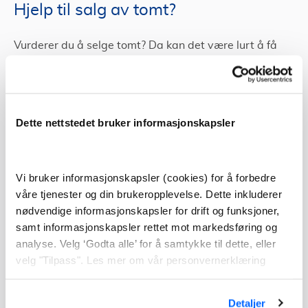
Hjelp til salg av tomt?
Vurderer du å selge tomt? Da kan det være lurt å få
hjelp av en eiendomsmegler. Det er mye som skal
være på plass før salg av eiendom. Uansett om den er
bebygd eller ikke.
Dette nettstedet bruker informasjonskapsler
For eksempel må du søke om å skille ut tomta om det
er del av en større tomt. Det vurderes
tilknytningsmuligheter for vei, vann og avløp. Noen
Vi bruker informasjonskapsler (cookies) for å forbedre
steder er man også strenge med tanke på fortetning
våre tjenester og din brukeropplevelse. Dette inkluderer
av bebyggelse.
nødvendige informasjonskapsler for drift og funksjoner,
samt informasjonskapsler rettet mot markedsføring og
I tillegg må man varsle eventuelle naboer og
analyse. Velg ‘Godta alle’ for å samtykke til dette, eller
gjenboere ved salg av tomt.
velg "Tilpass". Les mer om vår personvernerklæring
Du må også ta høyde for reguleringer, slik som krav til
minste tomtestørrelse for området ditt.
Detaljer