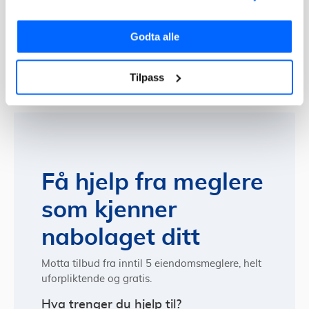
Ønsker du å få tilbud på salg av tomt fra flere
eiendomsmeglere? Da kan du benytte deg av
vår
Godta alle
anbudstjeneste
. Da kommer du i kontakt med flere
meglere samtidig, og du kan velge den som passer
Tilpass
best for deg.
Få hjelp fra meglere
som kjenner
nabolaget ditt
Motta tilbud fra inntil 5 eiendomsmeglere, helt
uforpliktende og gratis.
Hva trenger du hjelp til?