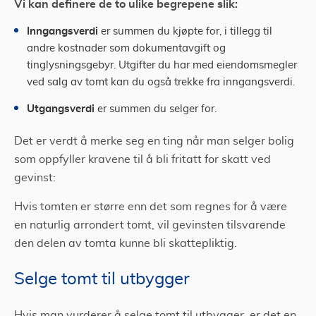
Vi kan definere de to ulike begrepene slik:
Inngangsverdi
er summen du kjøpte for, i tillegg til
andre kostnader som dokumentavgift og
tinglysningsgebyr. Utgifter du har med eiendomsmegler
ved salg av tomt kan du også trekke fra inngangsverdi.
Utgangsverdi
er summen du selger for.
Det er verdt å merke seg en ting når man selger bolig
som oppfyller kravene til å bli fritatt for skatt ved
gevinst:
Hvis tomten er større enn det som regnes for å være
en naturlig arrondert tomt, vil gevinsten tilsvarende
den delen av tomta kunne bli skattepliktig.
Selge tomt til utbygger
Hvis man vurderer å selge tomt til utbygger, er det en