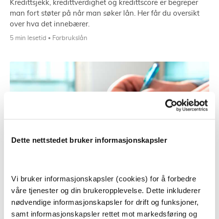
Kredittsjekk, kredittverdighet og kredittscore er begreper
man fort støter på når man søker lån. Her får du oversikt
over hva det innebærer.
5 min lesetid
Forbrukslån
Dette nettstedet bruker informasjonskapsler
Vi bruker informasjonskapsler (cookies) for å forbedre
Slik fungerer billån uten egenkapital
våre tjenester og din brukeropplevelse. Dette inkluderer
Er det slik at du kan kjøpe bil med et billån uten
nødvendige informasjonskapsler for drift og funksjoner,
egenkapital? Kort sagt: Ja, det er mulig.
samt informasjonskapsler rettet mot markedsføring og