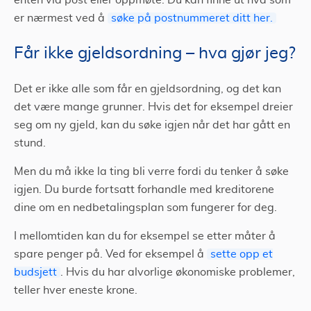
enten via post eller oppmøte. Du kan finne ut hva som
er nærmest ved å
søke på postnummeret ditt her.
Får ikke gjeldsordning – hva gjør jeg?
Det er ikke alle som får en gjeldsordning, og det kan
det være mange grunner. Hvis det for eksempel dreier
seg om ny gjeld, kan du søke igjen når det har gått en
stund.
Men du må ikke la ting bli verre fordi du tenker å søke
igjen. Du burde fortsatt forhandle med kreditorene
dine om en nedbetalingsplan som fungerer for deg.
I mellomtiden kan du for eksempel se etter måter å
spare penger på. Ved for eksempel å
sette opp et
budsjett
. Hvis du har alvorlige økonomiske problemer,
teller hver eneste krone.