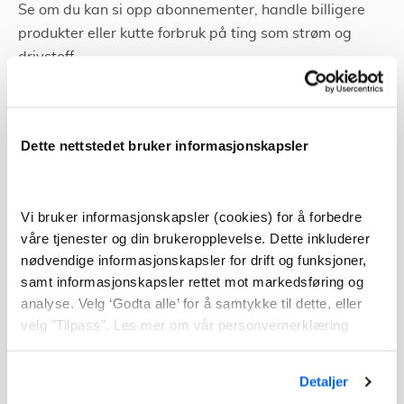
Se om du kan si opp abonnementer, handle billigere
produkter eller kutte forbruk på ting som strøm og
drivstoff.
En annen løsning kan være å refinansiere hele eller
deler av gjelden. Dersom du har inkassosaker eller
betalingsanmerkninger
, kan det bli vanskelig å i det
Dette nettstedet bruker informasjonskapsler
hele tatt få et lån til refinansiering.
Alternativet om du har ledig sikkerhet i boligen kan
Vi bruker informasjonskapsler (cookies) for å forbedre
være et omstartslån. Dette er et lån hvor du kan
våre tjenester og din brukeropplevelse. Dette inkluderer
refinansiere ugunstig gjeld med boligen som sikkerhet.
nødvendige informasjonskapsler for drift og funksjoner,
samt informasjonskapsler rettet mot markedsføring og
Slik at du forhåpentligvis kan samle lånene dine med
analyse. Velg ‘Godta alle’ for å samtykke til dette, eller
en lavere rente, og færre gebyrer. Hvis du vil søke om
velg "Tilpass". Les mer om vår personvernerklæring
omstartslån og se om du kan få et tilbud, kan du bruke
skjemaet som er nederst i saken.
Detaljer
Å leve med gjeldsordning