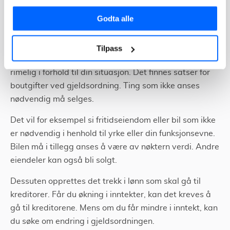
Godta alle
Når du har gjeldsordning må du regne med at du må
leve på strengt budsjett.
Tilpass
Du har rett til å beholde en bolig som anses som
rimelig i forhold til din situasjon. Det finnes satser for
boutgifter ved gjeldsordning. Ting som ikke anses
nødvendig må selges.
Det vil for eksempel si fritidseiendom eller bil som ikke
er nødvendig i henhold til yrke eller din funksjonsevne.
Bilen må i tillegg anses å være av nøktern verdi. Andre
eiendeler kan også bli solgt.
Dessuten opprettes det trekk i lønn som skal gå til
kreditorer. Får du økning i inntekter, kan det kreves å
gå til kreditorene. Mens om du får mindre i inntekt, kan
du søke om endring i gjeldsordningen.