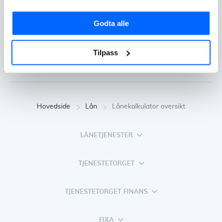
Motta vårt nyhetsbrev med tips til hvordan du kan
spare penger på din privatøkonomi.
Godta alle
Tilpass
Hovedside
Lån
Lånekalkulator oversikt
LÅNETJENESTER
TJENESTETORGET
TJENESTETORGET FINANS
FIXA