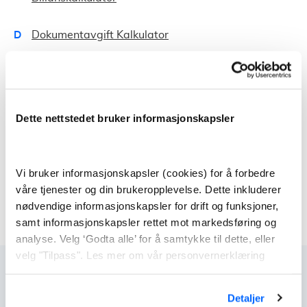
D
Dokumentavgift Kalkulator
E
Eierbrøk-Boligkalkulator
Egenkapital-Kalkulator
Dette nettstedet bruker informasjonskapsler
F
Forbrukslånkalkulator
L
Låneevne-Kalkulator
Vi bruker informasjonskapsler (cookies) for å forbedre
våre tjenester og din brukeropplevelse. Dette inkluderer
O
Omstartslånkalkulator
nødvendige informasjonskapsler for drift og funksjoner,
samt informasjonskapsler rettet mot markedsføring og
analyse. Velg ‘Godta alle’ for å samtykke til dette, eller
velg "Tilpass". Les mer om vår personvernerklæring
Vil du spare mer penger?
Detaljer