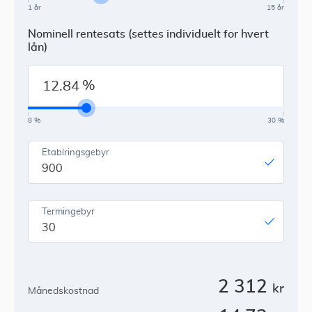
1 år
15 år
Nominell rentesats (settes individuelt for hvert
lån)
%
8 %
30 %
Etablringsgebyr
900
Termingebyr
30
2 312
kr
Månedskostnad