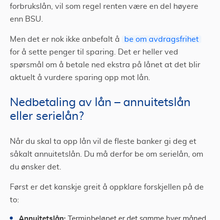
forbrukslån, vil som regel renten være en del høyere
enn BSU.
Men det er nok ikke anbefalt å
be om avdragsfrihet
for å sette penger til sparing. Det er heller ved
spørsmål om å betale ned ekstra på lånet at det blir
aktuelt å vurdere sparing opp mot lån.
Nedbetaling av lån – annuitetslån
eller serielån?
Når du skal ta opp lån vil de fleste banker gi deg et
såkalt annuitetslån. Du må derfor be om serielån, om
du ønsker det.
Først er det kanskje greit å oppklare forskjellen på de
to:
Annuitetslån:
Terminbeløpet er det samme hver måned.