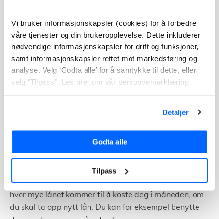
Sjekk om du kan spare penger på å refinansiere.
Motta uforpliktende lånetilbud helt gratis med et
Vi bruker informasjonskapsler (cookies) for å forbedre
enkelt skjema.
våre tjenester og din brukeropplevelse. Dette inkluderer
nødvendige informasjonskapsler for drift og funksjoner,
Jeg vil sjekke
samt informasjonskapsler rettet mot markedsføring og
analyse. Velg ‘Godta alle’ for å samtykke til dette, eller
velg "Tilpass". Les mer om vår personvernerklæring
Nedbetalingstiden er 1-15 år, 5 år om du ikke skal
refinansiere. Nom. rente fra 8,34-24,9 %. Eff. rente fra 9,8–
Detaljer
38,54 %. Eks. eff. rente 11,9 %, 150 000 kr o/5 år, kostnad:
46 000 kr, totalt: 196 600
Godta alle
Slik lager du nedbetalingsplan – lån
Tilpass
Det kan være lurt å bruke en lånekalkulator for å se
hvor mye lånet kommer til å koste deg i måneden, om
du skal ta opp nytt lån. Du kan for eksempel benytte