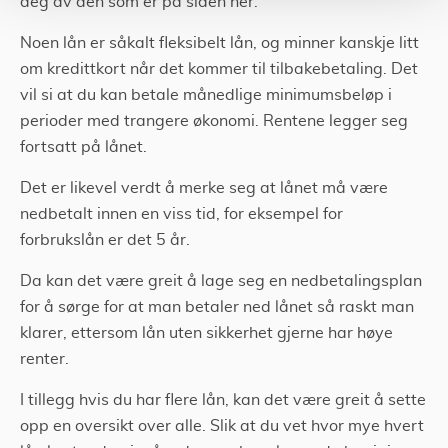
deg av den som er på siden her.
Noen lån er såkalt fleksibelt lån, og minner kanskje litt
om kredittkort når det kommer til tilbakebetaling. Det
vil si at du kan betale månedlige minimumsbeløp i
perioder med trangere økonomi. Rentene legger seg
fortsatt på lånet.
Det er likevel verdt å merke seg at lånet må være
nedbetalt innen en viss tid, for eksempel for
forbrukslån er det 5 år.
Da kan det være greit å lage seg en nedbetalingsplan
for å sørge for at man betaler ned lånet så raskt man
klarer, ettersom lån uten sikkerhet gjerne har høye
renter.
I tillegg hvis du har flere lån, kan det være greit å sette
opp en oversikt over alle. Slik at du vet hvor mye hvert