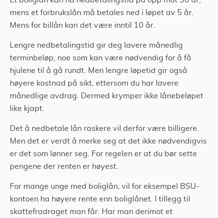
Et boliglån kan ha nedbetalingstid på opp mot 30 år,
mens et forbrukslån må betales ned i løpet av 5 år.
Mens for billån kan det være inntil 10 år.
Lengre nedbetalingstid gir deg lavere månedlig
terminbeløp, noe som kan være nødvendig for å få
hjulene til å gå rundt. Men lengre løpetid gir også
høyere kostnad på sikt, ettersom du har lavere
månedlige avdrag. Dermed krymper ikke lånebeløpet
like kjapt.
Det å nedbetale lån raskere vil derfor være billigere.
Men det er verdt å merke seg at det ikke nødvendigvis
er det som lønner seg. For regelen er at du bør sette
pengene der renten er høyest.
For mange unge med boliglån, vil for eksempel BSU-
kontoen ha høyere rente enn boliglånet. I tillegg til
skattefradraget man får. Har man derimot et