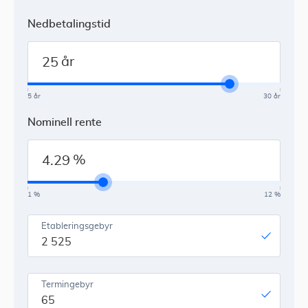
Nedbetalingstid
år
5 år
30 år
Nominell rente
%
1 %
12 %
Etableringsgebyr
2 525
Termingebyr
65