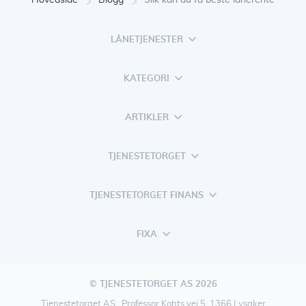
Hovedside
Blogg
Slik kan du få beste lånerente
LÅNETJENESTER
KATEGORI
ARTIKLER
TJENESTETORGET
TJENESTETORGET FINANS
FIXA
© TJENESTETORGET AS 2026
Tjenestetorget AS , Professor Kohts vei 5, 1366 Lysaker