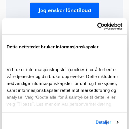
Jeg ønsker lånetilbud
Eksempel: Nom. rente 4,99 %. Eff. rente 5,15 %. 2 mill
o/25 år. Kostnad kr 1.519.049. Totalt kr 3.519.049.
Dette nettstedet bruker informasjonskapsler
Forhandle om renten med banken
Vi bruker informasjonskapsler (cookies) for å forbedre
Når du skal forhandle med banken din, er det viktig at
våre tjenester og din brukeropplevelse. Dette inkluderer
du gjør forarbeid og ser hvordan du er som kunde.
nødvendige informasjonskapsler for drift og funksjoner,
samt informasjonskapsler rettet mot markedsføring og
Se for eksempel på hvordan du bruker banken, har du
analyse. Velg ‘Godta alle’ for å samtykke til dette, eller
flere tjenester der enn boliglånet? For eksempel
velg "Tilpass". Les mer om vår personvernerklæring
forsikring og fond?
Er du en trygg og stabil kunde som alltid betaler i tide
Detaljer
og har vært trofast kunde gjennom flere år?