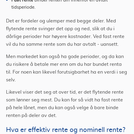
binder renten din innenfor en avtalt
tidsperiode.
Det er fordeler og ulemper med begge deler. Med
flytende rente svinger det opp og ned, slik at du i
dårlige perioder har høyere kostnader. Ved fast rente
vil du ha samme rente som du har avtalt - uansett.
Men markedet kan også ha gode perioder, og da kan
du risikere å betale mer enn om du har bundet renta
til. For noen kan likevel forutsigbarhet ha en verdi i seg
selv.
Likevel viser det seg at over tid, er det flytende rente
som lønner seg mest. Du kan for så vidt ha fast rente
på hele lånet, men du kan også velge å bare binde
renten på deler av det.
Hva er effektiv rente og nominell rente?