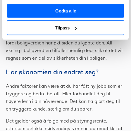
Det kan også være andre faktorer som har gjort at din
Godta alle
finansielle situasjon har bedret seg. For eksempel kan
belåningsgraden på boligen din ha blitt lavere.
Tilpass
Enten fordi du har betalt ned større deler av lånet, eller
fordi boligverdien har økt siden du kjøpte den. All
økning i boligverdien tilfaller nemlig deg, slik at det vil
regnes som en del av sikkerheten din i boligen.
Har økonomien din endret seg?
Andre faktorer kan være at du har fått ny jobb som er
tryggere og bedre betalt. Eller forhandlet deg til
høyere lønn i din nåværende. Det kan ha gjort deg til
en tryggere kunde, særlig om du sparer.
Det gjelder også å følge med på styringsrente,
ettersom det ikke nødvendigvis er noe automatikk i at