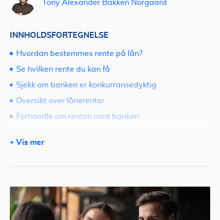
Tony Alexander Bakken Norgaard
INNHOLDSFORTEGNELSE
Hvordan bestemmes rente på lån?
Se hvilken rente du kan få
Sjekk om banken er konkurransedyktig
Oversikt over lånerenter
Forhandle om renten med banken
Flytende eller fast rente på lånet?
Vis mer
Hjelp til lån med lav rente
Vi hjelper deg med å finne det beste tilbudet