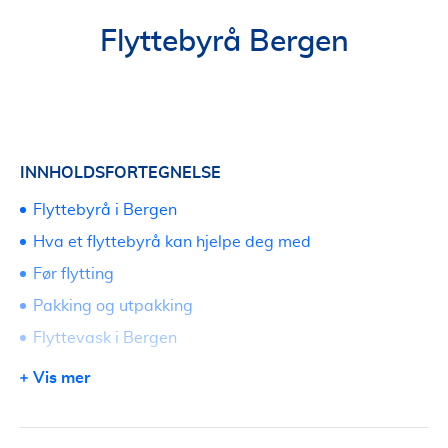
Flyttebyrå Bergen
INNHOLDSFORTEGNELSE
Flyttebyrå i Bergen
Hva et flyttebyrå kan hjelpe deg med
Før flytting
Pakking og utpakking
Flyttevask i Bergen
Bortkjøring og rydding ved flytting
Vis mer
Lagring av innbo
Priser på flyttebyrå i Bergen