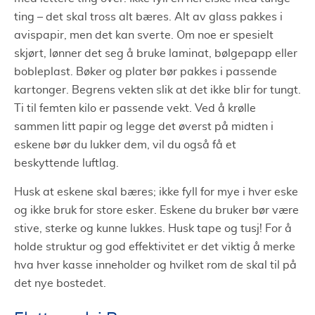
ting – det skal tross alt bæres. Alt av glass pakkes i
avispapir, men det kan sverte. Om noe er spesielt
skjørt, lønner det seg å bruke laminat, bølgepapp eller
bobleplast. Bøker og plater bør pakkes i passende
kartonger. Begrens vekten slik at det ikke blir for tungt.
Ti til femten kilo er passende vekt. Ved å krølle
sammen litt papir og legge det øverst på midten i
eskene bør du lukker dem, vil du også få et
beskyttende luftlag.
Husk at eskene skal bæres; ikke fyll for mye i hver eske
og ikke bruk for store esker. Eskene du bruker bør være
stive, sterke og kunne lukkes. Husk tape og tusj! For å
holde struktur og god effektivitet er det viktig å merke
hva hver kasse inneholder og hvilket rom de skal til på
det nye bostedet.