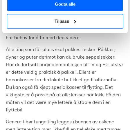
pakkingen i god tid. Gjerne to til tre uker før flyttedato.
Godta alle
Ved å gjøre dette vil hele flyttingen foregå på en god
og planlagt måte. Et godt tips er å pakke ett og ett
Tilpass
rom om gangen og hele tiden vurdere hva du pakker.
Bruk gjerne sjansen til å kaste eller gi bort ting du ikke
har behov for å ta med deg videre.
Alle ting som får plass skal pakkes i esker. På klær,
dyner og puter derimot kan du bruke søppelsekker.
Har du fortsatt originalemballasjen til TV og PC-utstyr
er dette veldig praktisk å pakke i. Ellers er
banankasser fra din lokale butikk et godt alternativ.
Du kan også få kjøpt spesialkasser til flytting. Det
viktigste er å passe på at alle kasser har lokk. På den
måten vil det være mye lettere å stable dem i en
flyttebil.
Generelt bør tunge ting legges i bunnen av eskene
med lettere ting over. Ikke fyll en hel elske med tunge