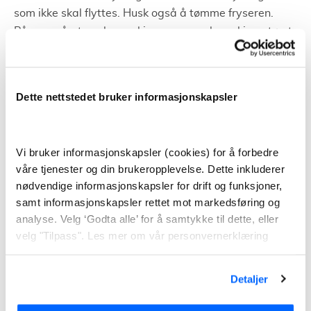
som ikke skal flyttes. Husk også å tømme fryseren.
Påse også at vaskemaskin og oppvaskmaskin er tømt
for vann. I tillegg til å merke flyttelass for hvor det skal
plasseres etter flytting. Sørg også for at det er plass til
flyttebilen ute – både på gammel og ny adresse. Når
Dette nettstedet bruker informasjonskapsler
du har forlatt den gamle boligen kan du lese av
strømmåleren og gi nøklene videre til de som skal
flytte inn i boligen.
Vi bruker informasjonskapsler (cookies) for å forbedre
våre tjenester og din brukeropplevelse. Dette inkluderer
Pakking og utpakking
nødvendige informasjonskapsler for drift og funksjoner,
samt informasjonskapsler rettet mot markedsføring og
Feil ved pakking og emballasje kan forsinke og
analyse. Velg ‘Godta alle’ for å samtykke til dette, eller
vanskeliggjøre hele flytteprosessen. Dette kan
velg "Tilpass". Les mer om vår personvernerklæring
resultere i at flyttingen blir mye dyrere. Derfor er det
viktig å pakke riktig og være godt forberedt.
Detaljer
For å være godt forberedt, er det en fordel å begynne