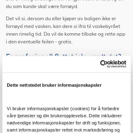
du som kunde skal være fornøyd.
Det vil si, dersom du eller kjøper av boligen ikke er
fornøyd med vasken, kan dere si ifra til vaskebyrået
innen rimelig tid. Da vil de komme tilbake og rette opp
i den eventuelle feilen - gratis.
Er profesjonell flyttehjelp verdt det?
Om flyttevask er verdt pengene eller ikke er en
individuell avveining. Det avhenger av flere faktorer,
Dette nettstedet bruker informasjonskapsler
som for eksempel hvor mye tid og energi du har til å
vaske ut, og om du har penger i budsjettet ditt.
De aller fleste synes det er deilig å overlate
Vi bruker informasjonskapsler (cookies) for å forbedre
vaskejobben til noen profesjonelle. Siden mange føler
våre tjenester og din brukeropplevelse. Dette inkluderer
nødvendige informasjonskapsler for drift og funksjoner,
dette, har det blitt mer og mer vanlig å leie inn hjelp i
samt informasjonskapsler rettet mot markedsføring og
forbindelse med flytting.