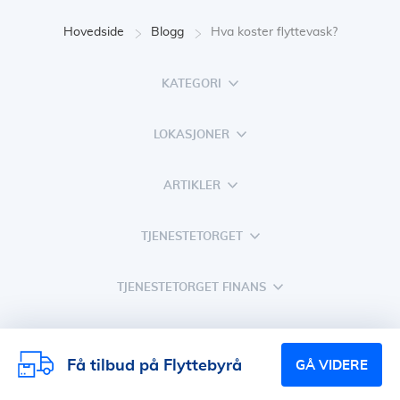
Hovedside
Blogg
Hva koster flyttevask?
KATEGORI
LOKASJONER
ARTIKLER
TJENESTETORGET
TJENESTETORGET FINANS
FIXA
Få tilbud på Flyttebyrå
GÅ VIDERE