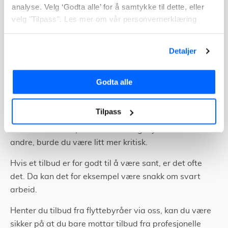
analyse. Velg ‘Godta alle’ for å samtykke til dette, eller
Markedet er derfor stort og konkurrerende. Dette har
velg "Tilpass". Les mer om vår personvernerklæring
ført til store forskjeller, og dessverre et stort svart
marked.
Detaljer
Pass opp for svart arbeid
Godta alle
Det er store forskjeller på pris mellom de ulike
flyttebyråene, og ut ifra hvor i landet du holder til.
Tilpass
Hvis du finner en pris som er veldig mye bedre enn alle
andre, burde du være litt mer kritisk.
Hvis et tilbud er for godt til å være sant, er det ofte
det. Da kan det for eksempel være snakk om svart
arbeid.
Henter du tilbud fra flyttebyråer via oss, kan du være
sikker på at du bare mottar tilbud fra profesjonelle