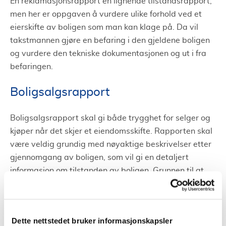
En reklamasjonsrapport en lignende tilstandsrapport,
men her er oppgaven å vurdere ulike forhold ved et
eierskifte av boligen som man kan klage på. Da vil
takstmannen gjøre en befaring i den gjeldene boligen
og vurdere den tekniske dokumentasjonen og ut i fra
befaringen.
Boligsalgsrapport
Boligsalgsrapport skal gi både trygghet for selger og
kjøper når det skjer et eiendomsskifte. Rapporten skal
være veldig grundig med nøyaktige beskrivelser etter
gjennomgang av boligen, som vil gi en detaljert
informasjon om tilstanden av boligen. Grunnen til at
man gjør dette er å slippe konflikter og misforståelser
rundt salget. Den beste måten å gjøre dette på er at
takstmannen går igjennom en sjekkliste som er
Dette nettstedet bruker informasjonskapsler
detaljert. Samtidig som han vurderer mulige behov for