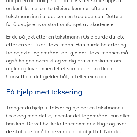
har på en bil, bolig eller båt. Hvis det skulle oppstått
en konflikt mellom to bileiere kommer ofte en
takstmann inn i bildet som en tredjeperson. Dette er
for å avgjøre hvor stort omfanget av skadene er.
Er du på jakt etter en takstmann i Oslo burde du lete
etter en sertifisert takstmann. Han burde ha erfaring
fra objektet og området det gjelder. Takstmannen må
også ha god oversikt og veldig bra kunnskaper om
regler og lover innen feltet som det er snakk om.
Uansett om det gjelder båt, bil eller eiendom.
Få hjelp med taksering
Trenger du hjelp til taksering hjelper en takstmann i
Oslo deg med dette, innenfor det fagområdet hun eller
han kan. De vet hvilke kriterier som er viktige og hvor
de skal lete for å finne verdien på objektet. Når det