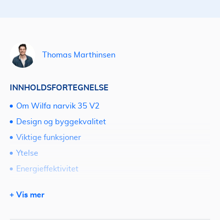
Thomas Marthinsen
INNHOLDSFORTEGNELSE
Om Wilfa narvik 35 V2
Design og byggekvalitet
Viktige funksjoner
Ytelse
Energieffektivitet
Brukergrensesnitt og kontroll
Vis mer
Installasjon og vedlikehold
Fordeler og ulemper