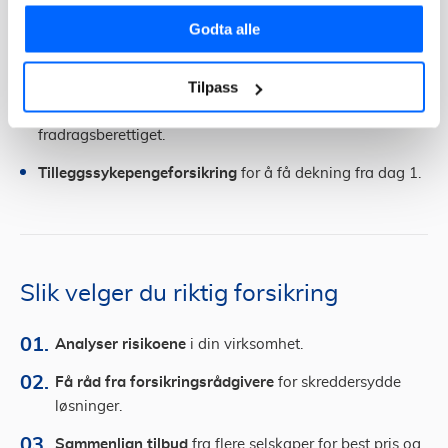
sykeforsikring
Godta alle
Som selvstendig næringsdrivende kan du tegne:
Tilpass
Frivillig yrkesskadeforsikring
hos NAV, som er
fradragsberettiget.
Tilleggssykepengeforsikring
for å få dekning fra dag 1.
Slik velger du riktig forsikring
Analyser risikoene
i din virksomhet.
Få råd fra forsikringsrådgivere
for skreddersydde
løsninger.
Sammenlign tilbud
fra flere selskaper for best pris og