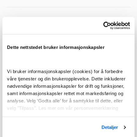
Hvilke forsikringer bør en bedrift ha?
Foruten de nevnte forsikringene for ENK, kan det være
Dette nettstedet bruker informasjonskapsler
aktuelt med:
Yrkesskadeforsikring
(frivillig for ENK, men pålagt hvis
du har ansatte).
Vi bruker informasjonskapsler (cookies) for å forbedre
våre tjenester og din brukeropplevelse. Dette inkluderer
Eiendelsforsikring
for utstyr, maskiner eller kontor.
nødvendige informasjonskapsler for drift og funksjoner,
Kunde- og prosjektforsikring
hvis du jobber med store
samt informasjonskapsler rettet mot markedsføring og
kontrakter.
analyse. Velg ‘Godta alle’ for å samtykke til dette, eller
velg "Tilpass". Les mer om vår personvernerklæring
Detaljer
Frivillig yrkesskadeforsikring og