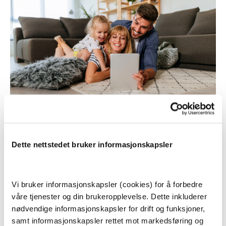
Nesten alle nordmenn trenger en eller flere
Dette nettstedet bruker informasjonskapsler
forsikringer, og gjerne så billig forsikring som mulig. Jo
mer du eier, jo større behov for å forsikre disse
eiendelene.
Vi bruker informasjonskapsler (cookies) for å forbedre
våre tjenester og din brukeropplevelse. Dette inkluderer
Er du barn, ungdom eller ung voksen, kan du ofte
nødvendige informasjonskapsler for drift og funksjoner,
dekkes av foreldrenes forsikring om dere har samme
samt informasjonskapsler rettet mot markedsføring og