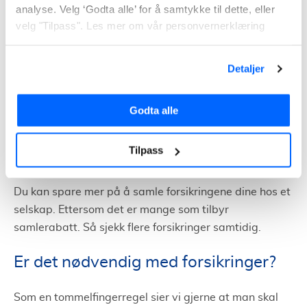
folkeregistrerte adresse. Dette gjelder særlig for innbo
analyse. Velg ‘Godta alle’ for å samtykke til dette, eller
og reise.
velg "Tilpass". Les mer om vår personvernerklæring
For å vite hva som er billigste forsikringer og ikke,
gjelder det å ha oversikt over markedet. Det kan du
Detaljer
eksempelvis få ved å få tilbud på forsikringer fra flere
forsikringsselskaper
.
Godta alle
Med vårt skjema kan du gjøre denne jobben enkel, om
du ønsker. Da vil du raskt se hvem som er beste og
Tilpass
billigste forsikringsselskap.
Du kan spare mer på å samle forsikringene dine hos et
selskap. Ettersom det er mange som tilbyr
samlerabatt. Så sjekk flere forsikringer samtidig.
Er det nødvendig med forsikringer?
Som en tommelfingerregel sier vi gjerne at man skal