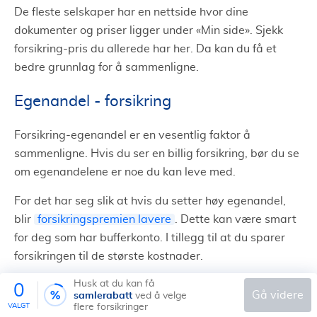
De fleste selskaper har en nettside hvor dine
dokumenter og priser ligger under
«
Min side
»
. Sjekk
forsikring-pris du allerede har her. Da kan du få et
bedre grunnlag for å sammenligne.
Egenandel - forsikring
Forsikring-egenandel er en vesentlig faktor å
sammenligne. Hvis du ser en billig forsikring, bør du se
om egenandelene er noe du kan leve med.
For det har seg slik at hvis du setter høy egenandel,
blir
forsikringspremien lavere
. Dette kan være smart
for deg som har bufferkonto. I tillegg til at du sparer
forsikringen til de største kostnader.
Husk at du kan få
0
Finn beste og billigste forsikring -
samlerabatt
gå videre
ved å velge
VALGT
flere forsikringer
anbud