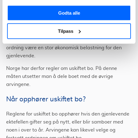
Hvordan fungerer uskiftet bo?
Godta alle
De aller fleste ektefeller har felleseie. Det vil si at
formuen skal deles likt mellom ektefellene ved en
Tilpass
eventuell skilsmisse. Dersom ekteskapet ikke opphører
på grunn av skilsmisse, men ved død, vil en slik
ordning være en stor økonomisk belastning for den
gjenlevende.
Norge har derfor regler om uskiftet bo. På denne
måten utsetter man å dele boet med de øvrige
arvingene.
Når opphører uskiftet bo?
Reglene for uskiftet bo opphører hvis den gjenlevende
ektefellen gifter seg på nytt, eller blir samboer med
noen i over to år. Arvingene kan likevel velge og