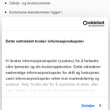
Gårds- og bruksnummer
Kommune eiendommen ligger i
Hvor stor eierbrøk som overføres fra hvem til hvem
Hva skjer med eiendommen når
ektefellen dør?
Dette nettstedet bruker informasjonskapsler
Ved dødsfall blir eiendommen som regel overført til
gjenlevende ektefelle eller arvinger.
Vi bruker informasjonskapsler (cookies) for å forbedre
våre tjenester og din brukeropplevelse. Dette inkluderer
Les her om arvet bolig – artikkel
nødvendige informasjonskapsler for drift og funksjoner,
samt informasjonskapsler rettet mot markedsføring og
Gjenlevende ektefelle kan sitte i uskifte bo. Den som
analyse. Velg ‘Godta alle’ for å samtykke til dette, eller
lever lengst av to ektefeller, har rett til å disponere alt
velg "Tilpass". Les mer om vår personvernerklæring
den avdøde har etterlatt seg, uten å måtte gjøre opp
arven med arvingene der og da.
Detaljer