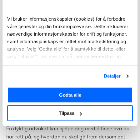
Hvis det ikke er noen livsarvinger eller andre arvinger
kan ektefellen arve alt. Arven kan også økes og
Vi bruker informasjonskapsler (cookies) for å forbedre
begrenses i et testament.
våre tjenester og din brukeropplevelse. Dette inkluderer
nødvendige informasjonskapsler for drift og funksjoner,
For samboere gjelder det litt andre regler.
Her kan du
samt informasjonskapsler rettet mot markedsføring og
lese mer om hvordan samboere arver hverandre.
analyse. Velg ‘Godta alle’ for å samtykke til dette, eller
velg "Tilpass". Les mer om vår personvernerklæring
Fordelingen
følger altså arverekkefølgen
, med
mindre avdøde har
opprettet et testament.
Detaljer
Trenger du tilbud på advokat?
Godta alle
Arveretten inneholder så mange regler, unntak og
formkrav at det kan bli vanskelig å ha helt oversikt. I
Tilpass
tillegg er det mye følelser knyttet til fordeling av arv.
En dyktig advokat kan hjelpe deg med å finne hva du
har rett på, og hvordan du skal gå frem dersom det