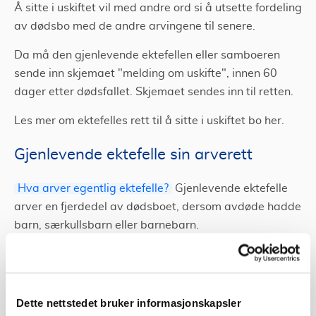
Å sitte i uskiftet vil med andre ord si å utsette fordeling
av dødsbo med de andre arvingene til senere.
Da må den gjenlevende ektefellen eller samboeren
sende inn skjemaet "melding om uskifte", innen 60
dager etter dødsfallet. Skjemaet sendes inn til retten.
Les mer om ektefelles rett til å sitte i uskiftet bo her.
Gjenlevende ektefelle sin arverett
Hva arver egentlig ektefelle?
Gjenlevende ektefelle
arver en fjerdedel av dødsboet, dersom avdøde hadde
barn, særkullsbarn eller barnebarn.
Dersom avdøde ikke har slike livsarvinger, og
nærmeste slekt er foreldre, søsken eller søskens
barn/barnebarn, vil den gjenlevende ektefellen arve
Dette nettstedet bruker informasjonskapsler
halvparten av dødsboet.