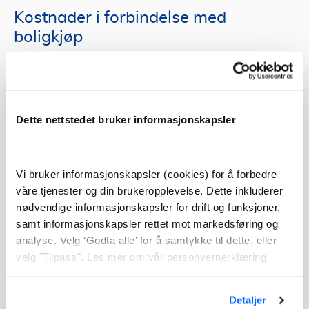
Kostnader i forbindelse med
boligkjøp
Ta hensyn til omkostningene ved kjøp av bolig. Det er
få banker som lar deg ta opp et tilleggslån for å dekke
omkostningene. Du bør derfor alltid regne med
Dette nettstedet bruker informasjonskapsler
omkostninger og ta fellesgjelden i betraktning når du
skal sende inn en boliglånssøknad til banken din.
Er omkostninger inkludert i boliglån? Nei, omkostninger
Vi bruker informasjonskapsler (cookies) for å forbedre
våre tjenester og din brukeropplevelse. Dette inkluderer
er ikke inkludert i boliglånet. I utgangspunktet skal
nødvendige informasjonskapsler for drift og funksjoner,
egenkapitalen din dekke omkostninger. Når du byr på
samt informasjonskapsler rettet mot markedsføring og
en bolig er heller ikke omkostningene inkludert i budet.
analyse. Velg ‘Godta alle’ for å samtykke til dette, eller
velg "Tilpass". Les mer om vår personvernerklæring
Hvilke omkostninger må du regne
ved salg av eiendom?
Detaljer