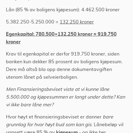
Lån (85 % av boligens kjøpesum): 4.462.500 kroner
5.382.250-5.250.000 =
132.250 kroner
Egenkapital: 780.500+132.250 kroner = 919.750
kroner
Krav til egenkapital er derfor 919.750 kroner, siden
banken kun dekker 85 prosent av boligens kjøpesum.
Dere må altså bla opp denne dokumentavgiften
utenom lånet på selveierboligen.
Men Finansieringsbeviset viste at vi kunne låne
5.500.000 og kjøpesummen er langt under dette? Kan
vi ikke bare låne mer?
Hvor høyt et finansieringsbeviset er danner
bare
grunnlag for hvor høyt bud som kan gis
. Lånebeløp vil
kjøpesum
uansett være 85 % av
- og ikke her