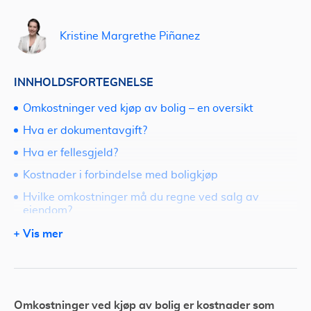
Kristine Margrethe Piñanez
INNHOLDSFORTEGNELSE
Omkostninger ved kjøp av bolig – en oversikt
Hva er dokumentavgift?
Hva er fellesgjeld?
Kostnader i forbindelse med boligkjøp
Hvilke omkostninger må du regne ved salg av
eiendom?
Skal du kjøpe og skal søke boliglån?
Vis mer
​Omkostninger ved kjøp av bolig er kostnader som