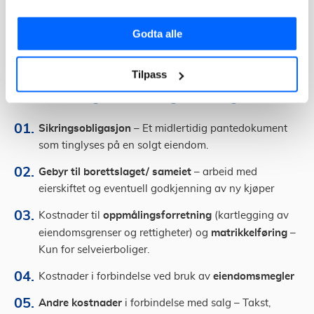
Hvilke omkostninger må du regne med dersom du skal
selge boligen din? Hovedregelen er at selger bærer
Godta alle
alle kostnader som innebærer å klargjøre boligen for
salg.
Tilpass
Omkostninger ved salg av bolig:
Sikringsobligasjon
– Et midlertidig pantedokument
som tinglyses på en solgt eiendom.
Gebyr til borettslaget/ sameiet
– arbeid med
eierskiftet og eventuell godkjenning av ny kjøper
oppmålingsforretning
Kostnader til
(kartlegging av
matrikkelføring
eiendomsgrenser og rettigheter) og
–
Kun for selveierboliger.
eiendomsmegler
Kostnader i forbindelse ved bruk av
Andre kostnader
i forbindelse med salg – Takst,