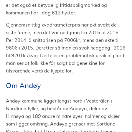
er det også et betydelig fritidsboligmarked og
kommunen har i dag 612 hytter.
Gjennomsnittlig kvadratmeterpris har økt svakt de
siste årene, men det var nedgang fra 2015 til 2016.
Per 2014 lå snittprisen på 7006kr, mens den økte til
9606 i 2015. Deretter så man en svak nedgang i 2016
til 9201kr/kvm. Dette er en problematisk utvikling fordi
man ser at folk ikke får solgt boligene sine for
tilsvarende verdi de kjøpte for.
Om Andøy
Andøy kommune ligger lengst nord i Vesterålen i
Nordland fylke, og består av Andøya, deler av
Hinnøya og 189 andre mindre øyer, holmer og skjær
som ligger omkring. Andøya grenser mot Sortland,
Øksnes, Harstad (Troms fylke) og Torsken (Troms).