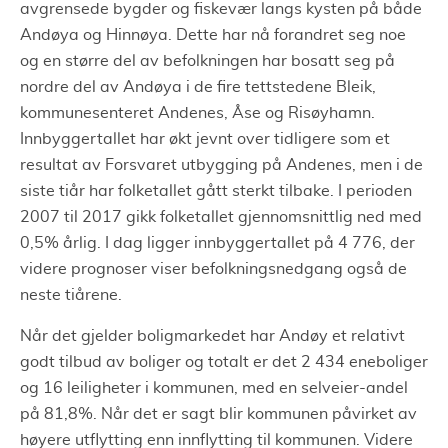
avgrensede bygder og fiskevær langs kysten på både
Andøya og Hinnøya. Dette har nå forandret seg noe
og en større del av befolkningen har bosatt seg på
nordre del av Andøya i de fire tettstedene Bleik,
kommunesenteret Andenes, Åse og Risøyhamn.
Innbyggertallet har økt jevnt over tidligere som et
resultat av Forsvaret utbygging på Andenes, men i de
siste tiår har folketallet gått sterkt tilbake. I perioden
2007 til 2017 gikk folketallet gjennomsnittlig ned med
0,5% årlig. I dag ligger innbyggertallet på 4 776, der
videre prognoser viser befolkningsnedgang også de
neste tiårene.
Når det gjelder boligmarkedet har Andøy et relativt
godt tilbud av boliger og totalt er det 2 434 eneboliger
og 16 leiligheter i kommunen, med en selveier-andel
på 81,8%. Når det er sagt blir kommunen påvirket av
høyere utflytting enn innflytting til kommunen. Videre