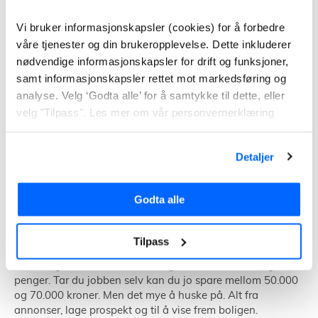
Vi bruker informasjonskapsler (cookies) for å forbedre
våre tjenester og din brukeropplevelse. Dette inkluderer
nødvendige informasjonskapsler for drift og funksjoner,
samt informasjonskapsler rettet mot markedsføring og
analyse. Velg ‘Godta alle’ for å samtykke til dette, eller
velg "Tilpass". Les mer om vår personvernerklæring
Detaljer
Godta alle
Tilpass
For mange kan en eiendomsmegler virke som sløsing av
penger. Tar du jobben selv kan du jo spare mellom 50.000
og 70.000 kroner. Men det mye å huske på. Alt fra
annonser, lage prospekt og til å vise frem boligen.