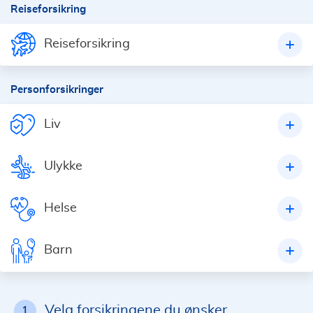
Reiseforsikring
Reiseforsikring
Personforsikringer
Liv
Ulykke
Helse
Barn
Velg forsikringene du ønsker
1