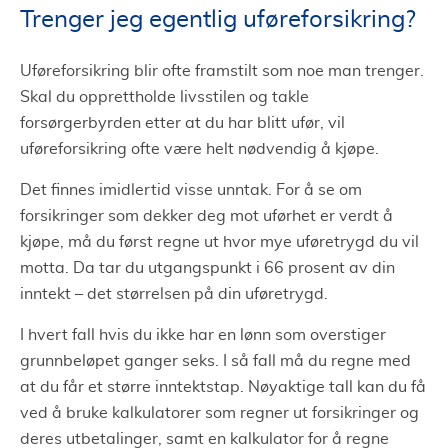
Trenger jeg egentlig uføreforsikring?
Uføreforsikring blir ofte framstilt som noe man trenger.
Skal du opprettholde livsstilen og takle
forsørgerbyrden etter at du har blitt ufør, vil
uføreforsikring ofte være helt nødvendig å kjøpe.
Det finnes imidlertid visse unntak. For å se om
forsikringer som dekker deg mot uførhet er verdt å
kjøpe, må du først regne ut hvor mye uføretrygd du vil
motta. Da tar du utgangspunkt i 66 prosent av din
inntekt – det størrelsen på din uføretrygd.
I hvert fall hvis du ikke har en lønn som overstiger
grunnbeløpet ganger seks. I så fall må du regne med
at du får et større inntektstap. Nøyaktige tall kan du få
ved å bruke kalkulatorer som regner ut forsikringer og
deres utbetalinger, samt en kalkulator for å regne