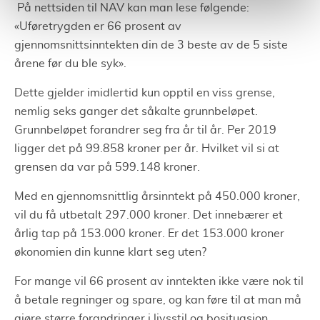
På nettsiden til NAV kan man lese følgende:
«
Uføretrygden er 66 prosent av
gjennomsnittsinntekten din de 3 beste av de 5 siste
årene før du ble syk
»
.
Dette gjelder imidlertid kun opptil en viss grense,
nemlig seks ganger det såkalte grunnbeløpet.
Grunnbeløpet forandrer seg fra år til år. Per 2019
ligger det på 99.858 kroner per år. Hvilket vil si at
grensen da var på 599.148 kroner.
Med en gjennomsnittlig årsinntekt på 450.000 kroner,
vil du få utbetalt 297.000 kroner. Det innebærer et
årlig tap på 153.000 kroner. Er det 153.000 kroner
økonomien din kunne klart seg uten?
For mange vil 66 prosent av inntekten ikke være nok til
å betale regninger og spare, og kan føre til at man må
gjøre større forandringer i livsstil og bosituasjon.