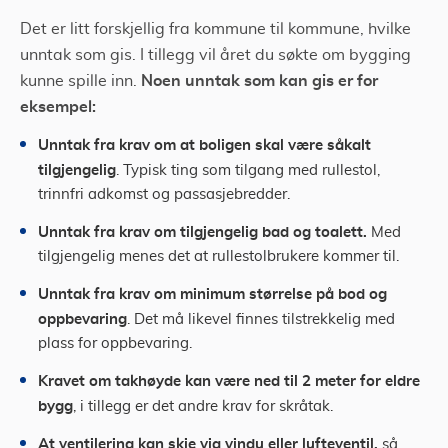
Det er litt forskjellig fra kommune til kommune, hvilke
unntak som gis. I tillegg vil året du søkte om bygging
Noen unntak som kan gis er for
kunne spille inn.
eksempel:
Unntak fra krav om at boligen skal være såkalt
tilgjengelig
. Typisk ting som tilgang med rullestol,
trinnfri adkomst og passasjebredder.
Unntak fra krav om tilgjengelig bad og toalett.
Med
tilgjengelig menes det at rullestolbrukere kommer til.
Unntak fra krav om minimum størrelse på bod og
oppbevaring
. Det må likevel finnes tilstrekkelig med
plass for oppbevaring.
Kravet om takhøyde kan være ned til 2 meter for eldre
bygg
, i tillegg er det andre krav for skråtak.
At ventilering kan skje via vindu eller lufteventil,
så