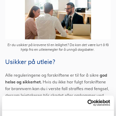
Er du usikker på kravene til en leilighet? Da kan det være lurt å få
hjelp fra en utleiemegler for å unngå dagsbøter.
Usikker på utleie?
god
Alle reguleringene og forskriftene er til for å sikre
helse og sikkerhet.
Hvis du ikke har fulgt forskriftene
for brannvern kan du i verste fall straffes med fengsel,
dersom leietakeren blir skadet eller omkommer ved
brann.
Kravet om rømningsveier er det viktigste kravet.