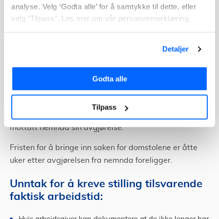
analyse. Velg ‘Godta alle’ for å samtykke til dette, eller
arbeidsgivers avslag.
velg "Tilpass". Les mer om vår personvernerklæring
Først etter at tvisten er behandlet i
tvisteløsningsnemnda kan man bringe saken inn for
Detaljer
domstolene.
Tvisteløsningsnemnda mottar veldig mange saker om
Godta alle
rett til stilling tilsvarende faktisk arbeidstid. Derfor må
du regne med en lengre saksbehandlingstid enn
Tilpass
normalt. Det kan fort gå 12 måneder før du har
mottatt nemnda sin avgjørelse.
Fristen for å bringe inn saken for domstolene er åtte
uker etter avgjørelsen fra nemnda foreligger.
Unntak for å kreve stilling tilsvarende
faktisk arbeidstid: