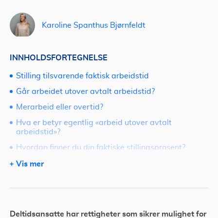
Karoline Spanthus Bjørnfeldt
INNHOLDSFORTEGNELSE
Stilling tilsvarende faktisk arbeidstid
Går arbeidet utover avtalt arbeidstid?
Merarbeid eller overtid?
Hva er betyr egentlig «arbeid utover avtalt
arbeidstid»?
Hvordan finner du din faktiske stillingsprosent?
Må saken inn for tvisteløsningsnemnda?
Vis mer
Har du rett på utvidet stilling?
Trenger du hjelp av en dyktig advokat?
Deltidsansatte har rettigheter som sikrer mulighet for