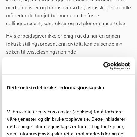
med timelister og turnusoversikter, lønnsslipper for alle
måneder du har jobbet mer enn din faste
stillingsprosent, kontrakter og avtaler om ansettelse.
Hvis arbeidsgiver ikke er enig i at du har en annen
faktisk stillingsprosent enn avtalt, kan du sende inn
saken til tvisteløsningsnemnda.
Må saken inn for
tvisteløsningsnemnda?
Dette nettstedet bruker informasjonskapsler
Dersom du og arbeidsgiver ikke blir enige om hvilken
stillingsstørrelse som er i tråd med merarbeidet som
har blitt utført, kan saken bringes inn for
Vi bruker informasjonskapsler (cookies) for å forbedre
tvisteløsningsnemnda.
våre tjenester og din brukeropplevelse. Dette inkluderer
nødvendige informasjonskapsler for drift og funksjoner,
Fristen for å bringe saken inn for tvisteløsningsnemnda
samt informasjonskapsler rettet mot markedsføring og
er fire uker etter at den deltidsansatte har mottatt