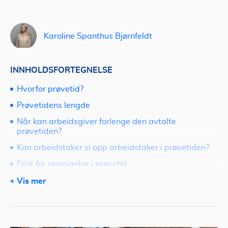
Karoline Spanthus Bjørnfeldt
INNHOLDSFORTEGNELSE
Hvorfor prøvetid?
Prøvetidens lengde
Når kan arbeidsgiver forlenge den avtalte
prøvetiden?
Kan arbeidstaker si opp arbeidstaker i prøvetiden?
Frist for oppsigelse i prøvetid
Har arbeidstaker et stillingsvern?
Vis mer
Hva er aktivitetsplikt?
Hva sier arbeidsmiljøloven om oppsigelse i prøvetid?