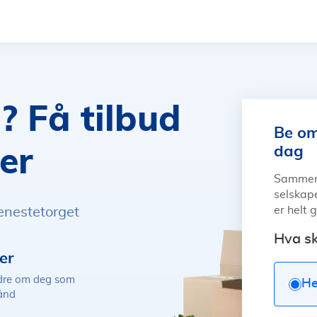
e? Få tilbud
Be om 
dag
er
Sammenli
selskape
er helt 
jenestetorget
Hva sk
er
ndre om deg som
He
hånd