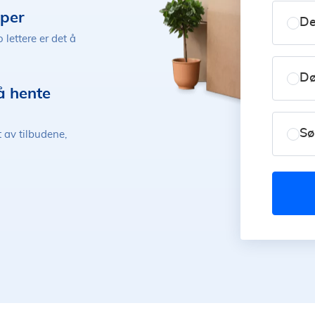
aper
De
 lettere er det å
Dø
å hente
Sø
t av tilbudene,