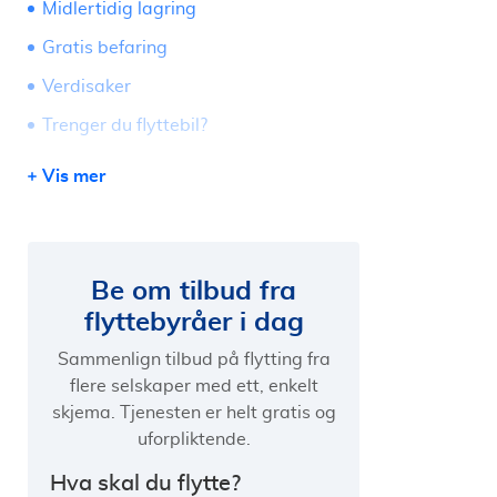
Midlertidig lagring
Gratis befaring
Verdisaker
Trenger du flyttebil?
Forsikring i forhold til flyttebyråer
Vis mer
Vaskehjelp
Melde flytting - flyttemelding
Melde flytting - Ny adresse
Be om tilbud fra
flyttebyråer i dag
Særskilte omstendigheter
Sammenlign tilbud på flytting fra
flere selskaper med ett, enkelt
skjema. Tjenesten er helt gratis og
uforpliktende.
Hva skal du flytte?