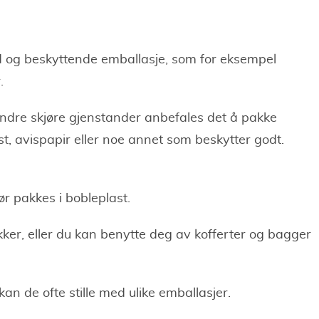
d og beskyttende emballasje, som for eksempel
r.
g andre skjøre gjenstander anbefales det å pakke
st, avispapir eller noe annet som beskytter godt.
ør pakkes i bobleplast.
ker, eller du kan benytte deg av kofferter og bagger
kan de ofte stille med ulike emballasjer.