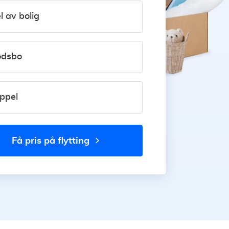
l av bolig
dsbo
ppel
få pris på flytting