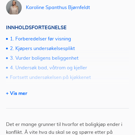
Karoline Spanthus Bjørnfeldt
INNHOLDSFORTEGNELSE
1. Forberedelser før visning
2. Kjøpers undersøkelsesplikt
3. Vurder boligens beliggenhet
4. Undersøk bad, våtrom og kjeller
Fortsett undersøkelsen på kjøkkenet
Hva skal du se etter i kjeller og loft?
Vis mer
Det elektriske anlegget
Sjekk fellesarealer
Andre ting du burde undersøke:
Det er mange grunner til hvorfor et boligkjøp ender i
Hva er det viktigste å se etter?
konflikt. Å vite hva du skal se og spørre etter på