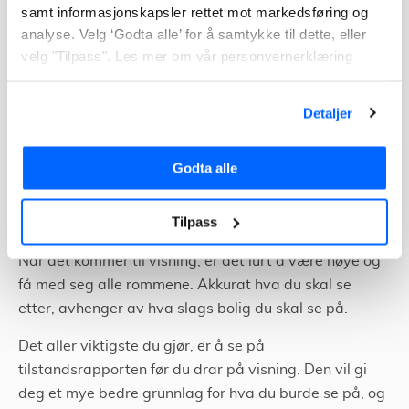
samt informasjonskapsler rettet mot markedsføring og
Andre ting du burde undersøke:
analyse. Velg ‘Godta alle’ for å samtykke til dette, eller
velg "Tilpass". Les mer om vår personvernerklæring
Les tilstandsrapport for å lese mer om boligens:
Elektriske anlegget
Detaljer
Vinduer og dører
Godta alle
Oppvarming
Hva er det viktigste å se etter?
Tilpass
Når det kommer til visning, er det lurt å være nøye og
få med seg alle rommene. Akkurat hva du skal se
etter, avhenger av hva slags bolig du skal se på.
Det aller viktigste du gjør, er å se på
tilstandsrapporten før du drar på visning. Den vil gi
deg et mye bedre grunnlag for hva du burde se på, og