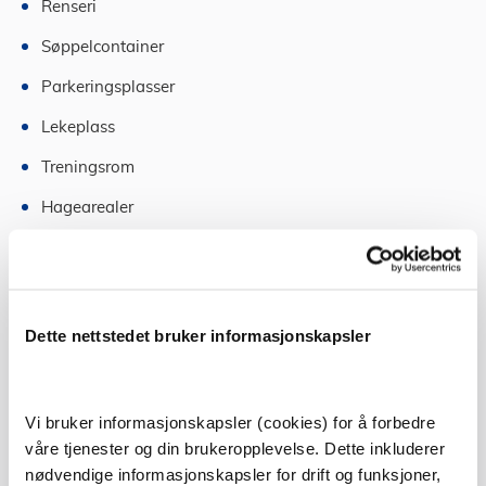
Renseri
Søppelcontainer
Parkeringsplasser
Lekeplass
Treningsrom
Hagearealer
Elektrisk anlegg
Ta en titt og se om fellesarealene er i god stand. Hvis
det er noe som må fikses i nær fremtid, kan det føre til
Dette nettstedet bruker informasjonskapsler
økte felleskostnader. Dette kan du også høre med eier
eller megler om.
Vi bruker informasjonskapsler (cookies) for å forbedre
Usikker på om du vil kjøpe andel eller selveier? Les
våre tjenester og din brukeropplevelse. Dette inkluderer
mer om forskjellen her.
nødvendige informasjonskapsler for drift og funksjoner,