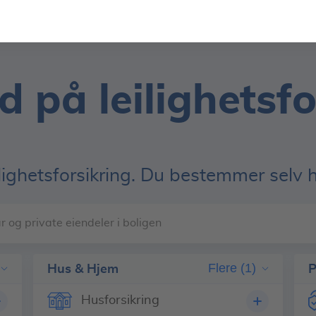
d på leilighetsf
lighetsforsikring. Du bestemmer selv h
r og private eiendeler i boligen
Hus & Hjem
Flere (1)
P
Husforsikring