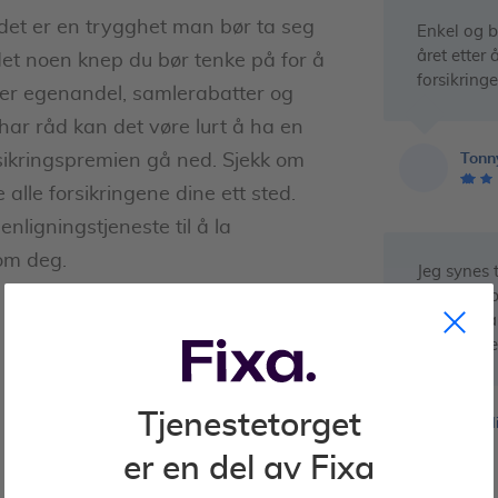
n det er en trygghet man bør ta seg
Enkel og b
året etter 
 det noen knep du bør tenke på for å
forsikring
et er egenandel, samlerabatter og
 har råd kan det vøre lurt å ha en
Tonn
sikringspremien gå ned. Sjekk om
alle forsikringene dine ett sted.
nligningstjeneste til å la
om deg.
Jeg synes t
innhente p
tillegg spa
forsikring
Tjenestetorget
Heid
er en del av Fixa