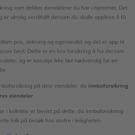
sikring som dekker eiendelene du har i hjemmet. Det
 er utrolig verdifullt dersom du skulle oppleve å få
ellom pris, dekning og egenandel, og det er opp til
asser best. Dette er en bra forsikring å ha dersom
endeler, og er kanskje ikke like nødvendig for en
ie.
innboforsikring
nboforsikring på dine eiendeler, da
res eiendeler
.
r i kollektiv er bevist på dette, da innboforsikring
te folk på besøk hos andre i leiligheten.