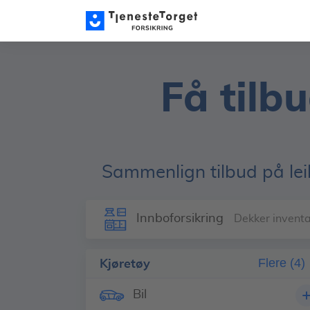
Få tilbu
Sammenlign tilbud på lei
Innboforsikring
Dekker inventa
Kjøretøy
Flere (4)
Bil