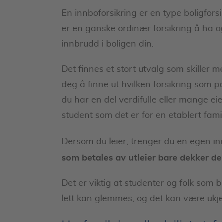
En innboforsikring er en type boligfor
er en ganske ordinær forsikring å ha og
innbrudd i boligen din.
Det finnes et stort utvalg som skiller m
deg å finne ut hvilken forsikring som p
du har en del verdifulle eller mange ei
student som det er for en etablert famil
Dersom du leier, trenger du en egen in
som betales av utleier bare dekker de
Det er viktig at studenter og folk som bo
lett kan glemmes, og det kan være ukjen