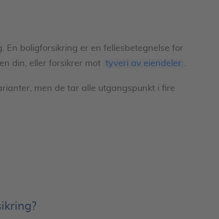
g. En boligforsikring er en fellesbetegnelse for
n din, eller forsikrer mot
tyveri av eiendeler
.
varianter, men de tar alle utgangspunkt i fire
sikring?