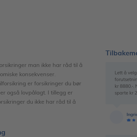
Tilbakeme
orsikringer man ikke har råd til å
Lett å velge
onomiske konsekvenser.
forutsetnin
lforsikring er forsikringer du bør
kr 8880.-. 
er også lovpålagt. I tillegg er
sparte kr 2
rsikringer du ikke har råd til å
Ingri
ng