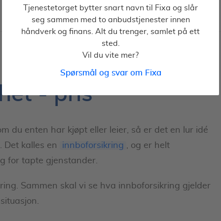
Tjenestetorget bytter snart navn til Fixa og slår
seg sammen med to anbudstjenester innen
håndverk og finans. Alt du trenger, samlet på ett
sted.
Vil du vite mer?
Spørsmål og svar om Fixa
het - pris
om du enten har kjøpt eller leier, så er det en lur idé
n. Det kalles en
innboforsikring
, og er helt
g for tapte gjenstander.
ikring. Sammen skal vi se hva innboforsikring gjelder
 situasjon.