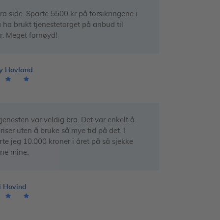
ra side. Sparte 5500 kr på forsikringene i
å ha brukt tjenestetorget på anbud til
er. Meget fornøyd!
y Hovland
jenesten var veldig bra. Det var enkelt å
riser uten å bruke så mye tid på det. I
rte jeg 10.000 kroner i året på så sjekke
ene mine.
i Hovind