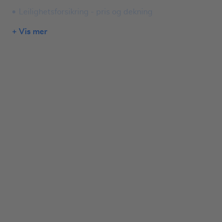
Leilighetsforsikring - pris og dekning
Vis mer