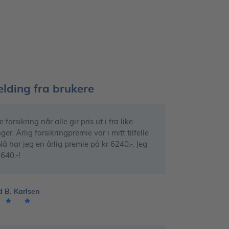
lding fra brukere
 forsikring når alle gir pris ut i fra like
ger. Årlig forsikringpremie var i mitt tilfelle
Nå har jeg en årlig premie på kr 6240.-. Jeg
640.-!
d B. Karlsen