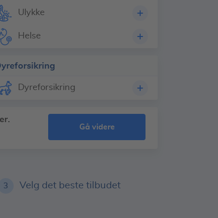
Ulykke
Helse
yreforsikring
Dyreforsikring
er.
gå videre
Velg det beste tilbudet
3