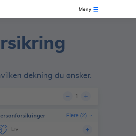
Meny
orsikring
vilken dekning du ønsker.
1
ersonforsikringer
Flere (2)
Liv