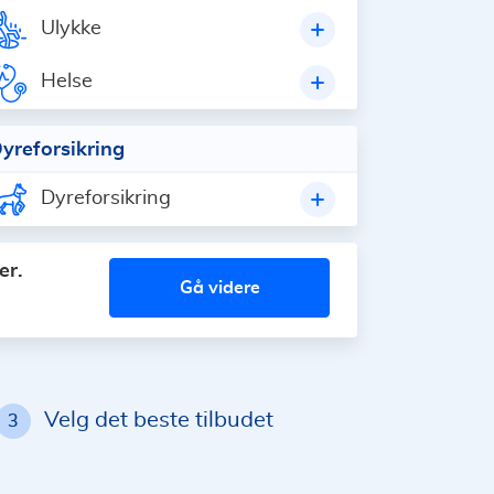
Ulykke
Helse
yreforsikring
Dyreforsikring
er.
gå videre
Velg det beste tilbudet
3