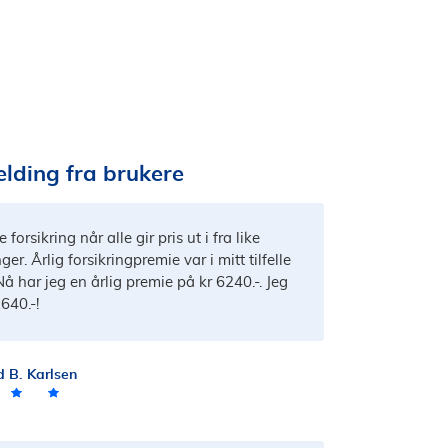
lding fra brukere
 forsikring når alle gir pris ut i fra like
ger. Årlig forsikringpremie var i mitt tilfelle
Nå har jeg en årlig premie på kr 6240.-. Jeg
640.-!
d B. Karlsen