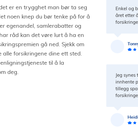
n det er en trygghet man bør ta seg
Enkel og b
året etter 
 det noen knep du bør tenke på for å
forsikring
et er egenandel, samlerabatter og
 har råd kan det vøre lurt å ha en
Tonn
sikringspremien gå ned. Sjekk om
alle forsikringene dine ett sted.
nligningstjeneste til å la
om deg.
Jeg synes t
innhente p
tillegg spa
forsikring
Heid