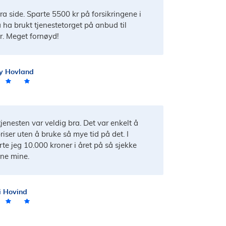
ra side. Sparte 5500 kr på forsikringene i
å ha brukt tjenestetorget på anbud til
er. Meget fornøyd!
y Hovland
jenesten var veldig bra. Det var enkelt å
riser uten å bruke så mye tid på det. I
rte jeg 10.000 kroner i året på så sjekke
ene mine.
i Hovind