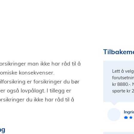
Tilbakeme
orsikringer man ikke har råd til å
Lett å velge
onomiske konsekvenser.
forutsetnin
lforsikring er forsikringer du bør
kr 8880.-. 
er også lovpålagt. I tillegg er
sparte kr 2
rsikringer du ikke har råd til å
Ingri
ng