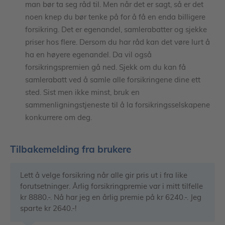
man bør ta seg råd til. Men når det er sagt, så er det
noen knep du bør tenke på for å få en enda billigere
forsikring. Det er egenandel, samlerabatter og sjekke
priser hos flere. Dersom du har råd kan det vøre lurt å
ha en høyere egenandel. Da vil også
forsikringspremien gå ned. Sjekk om du kan få
samlerabatt ved å samle alle forsikringene dine ett
sted. Sist men ikke minst, bruk en
sammenligningstjeneste til å la forsikringsselskapene
konkurrere om deg.
Tilbakemelding fra brukere
Lett å velge forsikring når alle gir pris ut i fra like
forutsetninger. Årlig forsikringpremie var i mitt tilfelle
kr 8880.-. Nå har jeg en årlig premie på kr 6240.-. Jeg
sparte kr 2640.-!