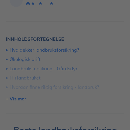
INNHOLDSFORTEGNELSE
Hva dekker landbruksforsikring?
Økologisk drift
Landbruksforsikring - Gårdsdyr
IT i landbruket
Hvordan finne riktig forsikring - landbruk?
Erfaringer med landbruksforsikring
Vis mer
Pris på landbruksforsikring