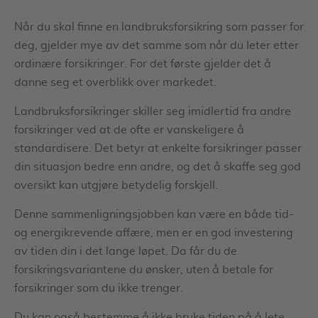
Når du skal finne en landbruksforsikring som passer for
deg, gjelder mye av det samme som når du leter etter
ordinære forsikringer. For det første gjelder det å
danne seg et overblikk over markedet.
Landbruksforsikringer skiller seg imidlertid fra andre
forsikringer ved at de ofte er vanskeligere å
standardisere. Det betyr at enkelte forsikringer passer
din situasjon bedre enn andre, og det å skaffe seg god
oversikt kan utgjøre betydelig forskjell.
Denne sammenligningsjobben kan være en både tid-
og energikrevende affære, men er en god investering
av tiden din i det lange løpet. Da får du de
forsikringsvariantene du ønsker, uten å betale for
forsikringer som du ikke trenger.
Du kan også bestemme å ikke bruke tiden på å lete