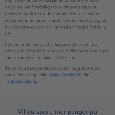
Som sagt kan du bruke skjema på siden her til og
velge mellom forskjellige forsikringsselskaper du
ønsker tilbud fra. Når du kommer i kontakt med en
saksbehandler hos selskapet skal du være tydelig på
hva du behøver, eller hva du ønsker å tegne forsikring
på.
Forklar for din kontakt hvilke gårdsdyr du har på
gården, hvilke planter du dyrer, hvilke bygg som er på
tomten og hvilke maskiner du bruker.
Dersom du behøver det, kan du i tillegg spørre om
andre forsikringer slik
ulykkesforsikring
eller
traktorforsikring
.
Vil du spare mer penger på