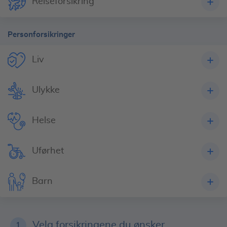
Reiseforsikring
Personforsikringer
Liv
Ulykke
Helse
Uførhet
Barn
Velg forsikringene du ønsker
1