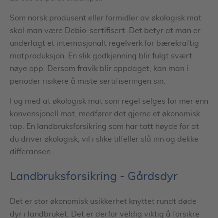
Som norsk produsent eller formidler av økologisk mat
skal man være Debio-sertifisert. Det betyr at man er
underlagt et internasjonalt regelverk for bærekraftig
matproduksjon. En slik godkjenning blir fulgt svært
nøye opp. Dersom fravik blir oppdaget, kan man i
perioder risikere å miste sertifiseringen sin.
I og med at økologisk mat som regel selges for mer enn
konvensjonell mat, medfører det gjerne et økonomisk
tap. En landbruksforsikring som har tatt høyde for at
du driver økologisk, vil i slike tilfeller slå inn og dekke
differansen.
Landbruksforsikring - Gårdsdyr
Det er stor økonomisk usikkerhet knyttet rundt døde
dyr i landbruket. Det er derfor veldig viktig å forsikre