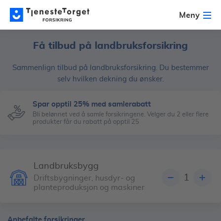
Meny
Få tilbud på landbruksforsikring
Sammenlign tilbud på landbruksforsikring. Du bestemmer
selv hvilken dekning du ønsker.
Spar opptil 25% med samlerabatt
Bli belønnet ved å samle forsikringene. Velger du 2 eller flere
produkter får du rabatt på opptil 25
Landbruksbygg
1
Driftsbygninger, husdyr- og
planteproduksjon og maskiner
Anbefalte forsikringer