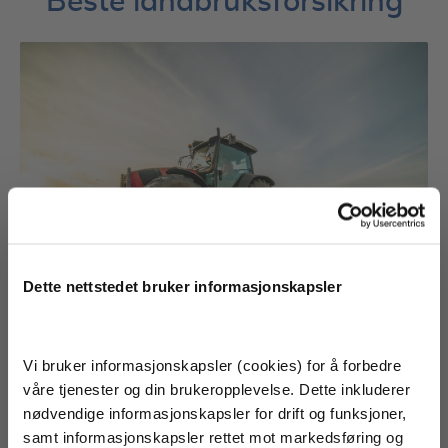
Beste landbruksforsikring
Dette nettstedet bruker informasjonskapsler
Som landbrukseier har du mange valg om hvilke deler
Vi bruker informasjonskapsler (cookies) for å forbedre
av gårdsdriften du ønsker forsikret. Landbruksbygg,
Tjenestetorget
våre tjenester og din brukeropplevelse. Dette inkluderer
planteproduksjon, produksjonsdyr og en hel del flere
er en del av Fixa
nødvendige informasjonskapsler for drift og funksjoner,
gode forsikringer man trenger for å sikre en vellyket
samt informasjonskapsler rettet mot markedsføring og