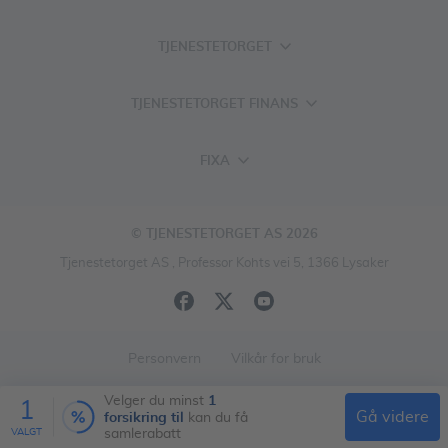
TJENESTETORGET
TJENESTETORGET FINANS
FIXA
© TJENESTETORGET AS 2026
Tjenestetorget AS , Professor Kohts vei 5, 1366 Lysaker
Personvern
Vilkår for bruk
1
Velger du minst
1
forsikring til
gå videre
kan du få
VALGT
samlerabatt