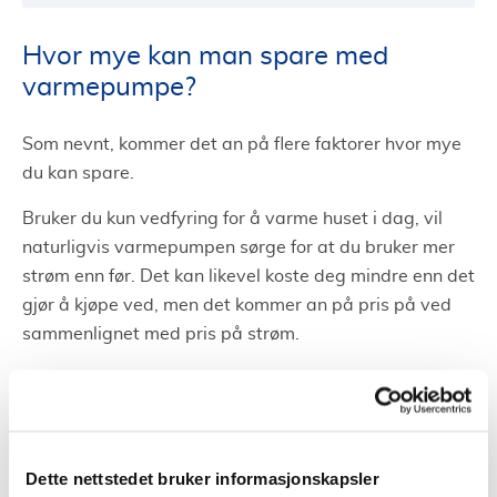
Hvor mye kan man spare med
varmepumpe?
Som nevnt, kommer det an på flere faktorer hvor mye
du kan spare.
Bruker du kun vedfyring for å varme huset i dag, vil
naturligvis varmepumpen sørge for at du bruker mer
strøm enn før. Det kan likevel koste deg mindre enn det
gjør å kjøpe ved, men det kommer an på pris på ved
sammenlignet med pris på strøm.
Mens om du i dag bruker panelovner for å varme
huset, vil det være mye du kan spare på å bytte til
varmepumpe. Ettersom varmepumpen gir mer varme
per kWh brukt.
Dette nettstedet bruker informasjonskapsler