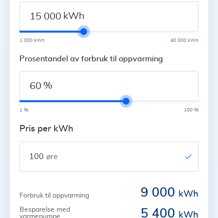
kWh
1 000 kWh
40 000 kWh
Prosentandel av forbruk til oppvarming
%
1 %
100 %
Pris per kWh
100
øre
9 000
kWh
Forbruk til oppvarming
Besparelse med
5 400
kWh
varmepumpe