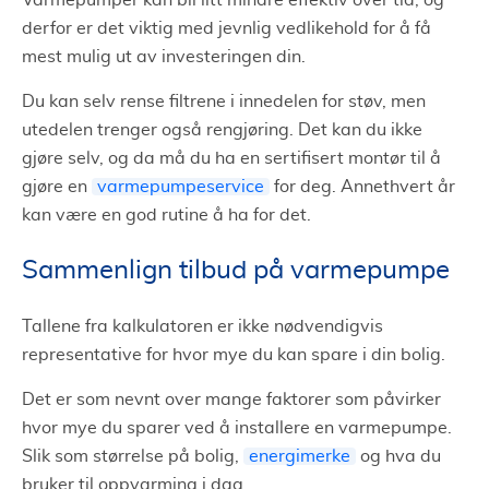
Varmepumper kan bli litt mindre effektiv over tid, og
derfor er det viktig med jevnlig vedlikehold for å få
mest mulig ut av investeringen din.
Du kan selv rense filtrene i innedelen for støv, men
utedelen trenger også rengjøring. Det kan du ikke
gjøre selv, og da må du ha en sertifisert montør til å
gjøre en
varmepumpeservice
for deg. Annethvert år
kan være en god rutine å ha for det.
Sammenlign tilbud på varmepumpe
Tallene fra kalkulatoren er ikke nødvendigvis
representative for hvor mye du kan spare i din bolig.
Det er som nevnt over mange faktorer som påvirker
hvor mye du sparer ved å installere en varmepumpe.
Slik som størrelse på bolig,
energimerke
og hva du
bruker til oppvarming i dag.