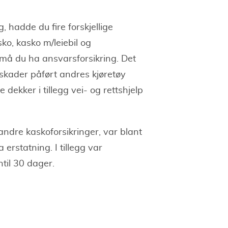
g, hadde du fire forskjellige
ko, kasko m/leiebil og
n må du ha ansvarsforsikring. Det
 skader påført andres kjøretøy
 dekker i tillegg vei- og rettshjelp
andre kaskoforsikringer, var blant
 erstatning. I tillegg var
ntil 30 dager.