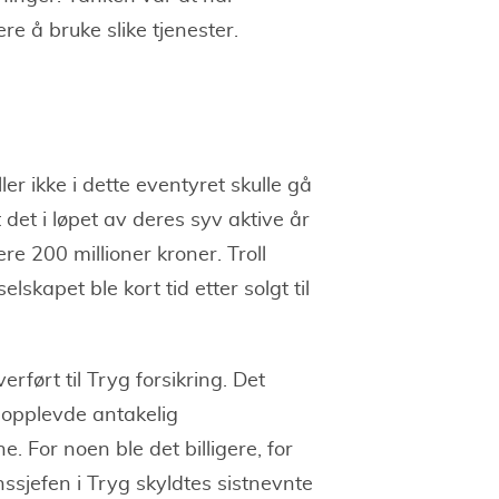
ere å bruke slike tjenester.
ller ikke i dette eventyret skulle gå
 det i løpet av deres syv aktive år
 200 millioner kroner. Troll
elskapet ble kort tid etter solgt til
ført til Tryg forsikring. Det
 opplevde antakelig
e. For noen ble det billigere, for
sjefen i Tryg skyldtes sistnevnte