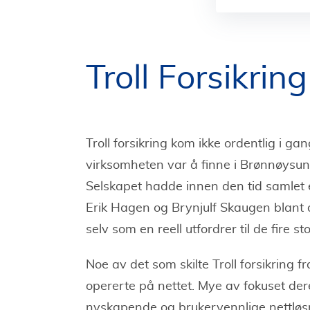
Troll Forsikring
Troll forsikring kom ikke ordentlig i gang
virksomheten var å finne i Brønnøysund
Selskapet hadde innen den tid samlet 
Erik Hagen og Brynjulf Skaugen blant
selv som en reell utfordrer til de fire s
Noe av det som skilte Troll forsikring f
opererte på nettet. Mye av fokuset dere
nyskapende og brukervennlige nettløs