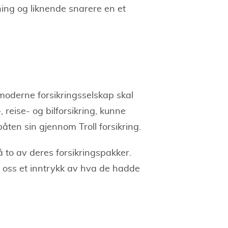
ing og liknende snarere en et
t moderne forsikringsselskap skal
, reise- og bilforsikring, kunne
lbåten sin gjennom Troll forsikring.
å to av deres forsikringspakker.
oss et inntrykk av hva de hadde