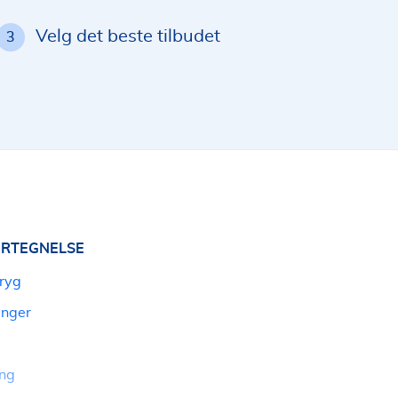
Velg det beste tilbudet
3
RTEGNELSE
Tryg
ringer
ing