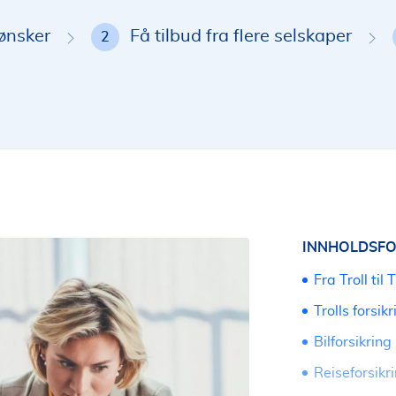
 ønsker
Få tilbud fra flere selskaper
2
INNHOLDSFO
Fra Troll til 
Trolls forsik
Bilforsikring
Reiseforsikr