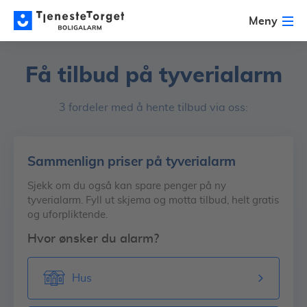
Meny
Få tilbud på tyverialarm
3 fordeler med å hente tilbud via oss:
Sammenlign priser på tyverialarm
Sjekk om du også kan spare penger på ny
tyverialarm. Fyll ut skjema og motta tilbud, helt gratis
og uforpliktende.
Hvor ønsker du alarm?
Hus