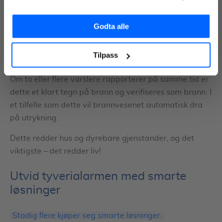
Ettersom en brannalarm også er seriekoblet vil
Spørsmål og svar om Fixa
operatøren raskt kunne få oversikt over om det faktisk
brenner eller om alarmen slo ut falskt.
Godta alle
Ved en faktisk brann, eller røyk, vil brannvesenet rykke
Tilpass
ut med en gang.
Om to eller flere varslere rapporterer på samme tid er
dette et klart tegn på brann og verifiseres som brann. I
et tilfelle som dette vil brannvesenet automatisk dra
på utrykning.
Dette redder hus og dyrebare gjenstander, og det
viktigste – det redder liv!
Utvid tyverialarmen med smarte
løsninger
Stadig flere kjøper seg smarte løsninger.