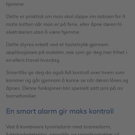
hjemme.
Dette er praktisk om man skal slippe inn naboen for å
mate katten når man er på ferie, eller åpne døren til
elektrikeren uten å være hjemme.
Dette styres enkelt ved et tastetrykk gjennom
applikasjonen på mobilen, noe som gir deg mer frihet i
en ellers travel hverdag.
Smartlås gir deg da også full kontroll over hvem som
kommer og går gjennom å kunne se når døren låses og
åpnes. Denne funksjonen blir spesielt satt pris på av
barnefamilier.
En smart alarm gir maks kontroll
Ved å kombinere tyverialarm med brannalarm,
fuktskadedetektor, smartlås og smartkontakter vil