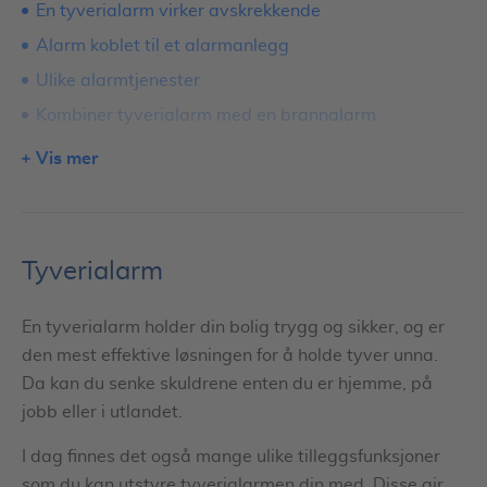
En tyverialarm virker avskrekkende
Alarm koblet til et alarmanlegg
Ulike alarmtjenester
Kombiner tyverialarm med en brannalarm
Utvid tyverialarmen med smarte løsninger
Vis mer
Alarm som oppdager fukt
Fjernstyr elektronikk i boligen
En smart alarm gir maks kontroll
Tyverialarm
Undersøk mulighetene
Sammenlign tilbud og pris
En tyverialarm holder din bolig trygg og sikker, og er
den mest effektive løsningen for å holde tyver unna.
Da kan du senke skuldrene enten du er hjemme, på
jobb eller i utlandet.
I dag finnes det også mange ulike tilleggsfunksjoner
som du kan utstyre tyverialarmen din med. Disse gir