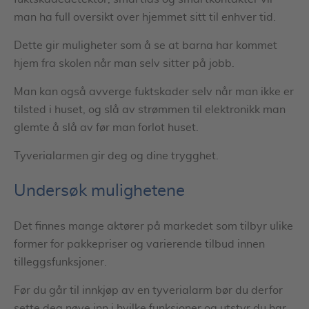
man ha full oversikt over hjemmet sitt til enhver tid.
Dette gir muligheter som å se at barna har kommet
hjem fra skolen når man selv sitter på jobb.
Man kan også avverge fuktskader selv når man ikke er
tilsted i huset, og slå av strømmen til elektronikk man
glemte å slå av før man forlot huset.
Tyverialarmen gir deg og dine trygghet.
Undersøk mulighetene
Det finnes mange aktører på markedet som tilbyr ulike
former for pakkepriser og varierende tilbud innen
tilleggsfunksjoner.
Før du går til innkjøp av en tyverialarm bør du derfor
sette deg nøye inn i hvilke funksjoner og utstyr du har