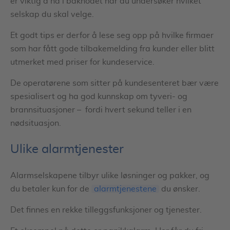
er viktig å ha i bakhodet når du undersøker hvilket
selskap du skal velge.
Et godt tips er derfor å lese seg opp på hvilke firmaer
som har fått gode tilbakemelding fra kunder eller blitt
utmerket med priser for kundeservice.
De operatørene som sitter på kundesenteret bær være
spesialisert og ha god kunnskap om tyveri- og
brannsituasjoner – fordi hvert sekund teller i en
nødsituasjon.
Ulike alarmtjenester
Alarmselskapene tilbyr ulike løsninger og pakker, og
du betaler kun for de
alarmtjenestene
du ønsker.
Det finnes en rekke tilleggsfunksjoner og tjenester.