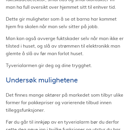
man ha full oversikt over hjemmet sitt til enhver tid.
Dette gir muligheter som å se at barna har kommet
hjem fra skolen når man selv sitter på jobb.
Man kan også avverge fuktskader selv når man ikke er
tilsted i huset, og slå av strømmen til elektronikk man
glemte å slå av før man forlot huset.
Tyverialarmen gir deg og dine trygghet.
Undersøk mulighetene
Det finnes mange aktører på markedet som tilbyr ulike
former for pakkepriser og varierende tilbud innen
tilleggsfunksjoner.
Før du går til innkjøp av en tyverialarm bør du derfor
sette deg nøye inn i hvilke funksjoner og utstyr du har