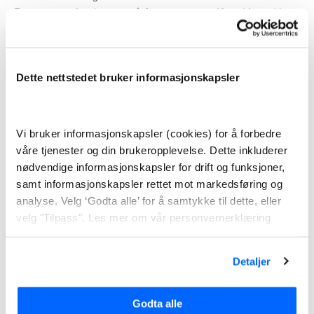
Behovene dine kan også forandre seg. Kanskje dukker
det opp situasjoner som du ikke har tenkt på før?
Alarm med abonnement
Dette nettstedet bruker informasjonskapsler
Det finnes to hovedtyper av alarmer: med og uten
abonnement. Hvis du har alarm med abonnement vil
Vi bruker informasjonskapsler (cookies) for å forbedre
det si at den er tilknyttet en alarmsentral.
våre tjenester og din brukeropplevelse. Dette inkluderer
nødvendige informasjonskapsler for drift og funksjoner,
Sentralen er bemannet med vektere og ansatte fra
samt informasjonskapsler rettet mot markedsføring og
selskapet. Her sitter de og overvåker signaler og
analyse. Velg ‘Godta alle’ for å samtykke til dette, eller
varslinger fra boligalarmer. Sentralen kan også kalles
velg "Tilpass". Les mer om vår personvernerklæring
vaktsentral eller alarmstasjon.
Alarmsentralen kan:
Detaljer
Vurdere varslingene etter alvorlighet
Godta alle