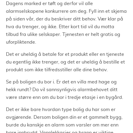
Dagens marked er tøft og derfor vil alle
alarmselskapene konkurrere om deg. Fyll inn et skjema
på siden vår, der du beskriver ditt behov. Vær klar på
hva du trenger, og ikke. Etter kort tid vil du motta
tilbud fra ulike selskaper. Tjenesten er helt gratis og
uforpliktende.
Det er uheldig å betale for et produkt eller en tjeneste
du egentlig ikke trenger, og det er uheldig å bestille et
produkt som ikke tilfredsstiller alle dine behov.
Se på boligen du bor i. Er det en villa med hage og
hekk rundt? Da vil sannsynligvis alarmbehovet ditt
være større enn om du bor i tredje etasje i en bygård.
Det er ikke bare hvordan type bolig du har som er
avgjørende. Dersom boligen din er et gammelt bygg,
burde du kanskje en alarm som varsler om mer enn
bare innbrudd. Vannlekkasjer og brann er viktige