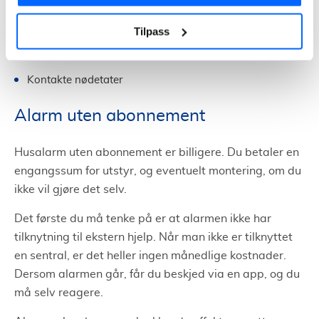
Vektere kan rykke ut og undersøke boligen
Ringe boligeier og høre om det er falsk alarm
Tilpass
Informere om at alarmen er utløst
Kontakte nødetater
Alarm uten abonnement
Husalarm uten abonnement er billigere. Du betaler en
engangssum for utstyr, og eventuelt montering, om du
ikke vil gjøre det selv.
Det første du må tenke på er at alarmen ikke har
tilknytning til ekstern hjelp. Når man ikke er tilknyttet
en sentral, er det heller ingen månedlige kostnader.
Dersom alarmen går, får du beskjed via en app, og du
må selv reagere.