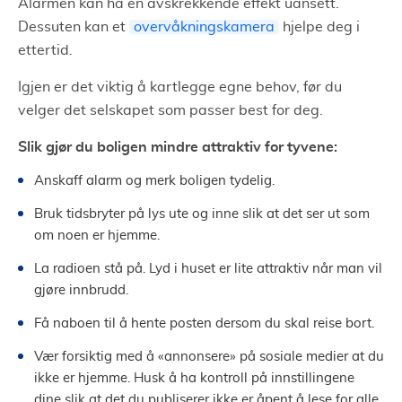
Alarmen kan ha en avskrekkende effekt uansett.
Dessuten kan et
overvåkningskamera
hjelpe deg i
ettertid.
Igjen er det viktig å kartlegge egne behov, før du
velger det selskapet som passer best for deg.
Slik gjør du boligen mindre attraktiv for tyvene:
Anskaff alarm og merk boligen tydelig.
Bruk tidsbryter på lys ute og inne slik at det ser ut som
om noen er hjemme.
La radioen stå på. Lyd i huset er lite attraktiv når man vil
gjøre innbrudd.
Få naboen til å hente posten dersom du skal reise bort.
Vær forsiktig med å «annonsere» på sosiale medier at du
ikke er hjemme. Husk å ha kontroll på innstillingene
dine slik at det du publiserer ikke er åpent å lese for alle.