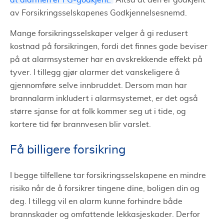
at alarmen er FG-godkjent.
Altså at den er godkjent
av Forsikringsselskapenes Godkjennelsesnemd.
Mange forsikringsselskaper velger å gi redusert
kostnad på forsikringen, fordi det finnes gode beviser
på at alarmsystemer har en avskrekkende effekt på
tyver. I tillegg gjør alarmer det vanskeligere å
gjennomføre selve innbruddet. Dersom man har
brannalarm inkludert i alarmsystemet, er det også
større sjanse for at folk kommer seg ut i tide, og
kortere tid før brannvesen blir varslet.
Få billigere forsikring
I begge tilfellene tar forsikringsselskapene en mindre
risiko når de å forsikrer tingene dine, boligen din og
deg. I tillegg vil en alarm kunne forhindre både
brannskader og omfattende lekkasjeskader. Derfor