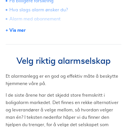
Få billigere forsikring
Hva slags alarm ønsker du?
Alarm med abonnement
Alarm uten abonnement
Vis mer
Hvilket alarmselskap skal du velge?
La alarmselskapene konkurrere om deg
Tilpass og skreddersy til ditt behov
Velg riktig alarmselskap
Et alarmanlegg er en god og effektiv måte å beskytte
hjemmene våre på.
I de siste årene har det skjedd store fremskritt i
boligalarm markedet. Det finnes en rekke alternativer
og leverandører å velge mellom, så hvordan velger
man én? I teksten nedenfor håper vi du finner den
hjelpen du trenger, for å velge det selskapet som