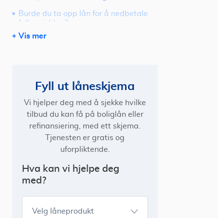
Burde du ta opp lån for å nedbetale
fellesgjelden?
Vis mer
Hva skjer når jeg skal selge boligen?
Vi forhandler frem billigste boliglån på
vegne av deg
Fyll ut låneskjema
Vi hjelper deg med å sjekke hvilke
tilbud du kan få på boliglån eller
refinansiering, med ett skjema.
Tjenesten er gratis og
uforpliktende.
Hva kan vi hjelpe deg
med?
Velg låneprodukt