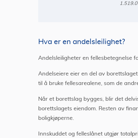
1.519.04
Hva er en andelsleilighet?
Andelsleiligheter en fellesbetegnelse fo
Andelseiere eier en del av borettslaget
til å bruke fellesarealene, som de and
Når et borettslag bygges, blir det delvis
borettslagets eiendom. Resten av fina
boligkjøperne.
Innskuddet og felleslånet utgjør totalp