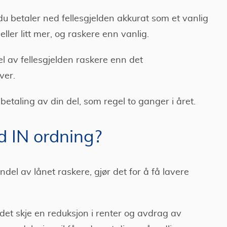
u betaler ned fellesgjelden akkurat som et vanlig
ller litt mer, og raskere enn vanlig.
l av fellesgjelden raskere enn det
ever.
etaling av din del, som regel to ganger i året.
d IN ordning?
del av lånet raskere, gjør det for å få lavere
 det skje en reduksjon i renter og avdrag av