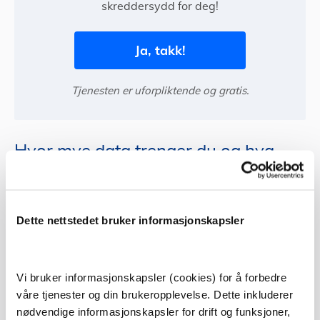
skreddersydd for deg!
Ja, takk!
Tjenesten er uforpliktende og gratis.
Hvor mye data trenger du og hva
menes med fri bruk?
Mobilabonnementer reklamerer ofte for at de har fri
Dette nettstedet bruker informasjonskapsler
data inkludert, fri bruk av data, ubegrenset data eller
data rollover, men hva menes egentlig med dette?
Vi bruker informasjonskapsler (cookies) for å forbedre
Hva er fri data og er det helt
våre tjenester og din brukeropplevelse. Dette inkluderer
ubegrenset?
nødvendige informasjonskapsler for drift og funksjoner,