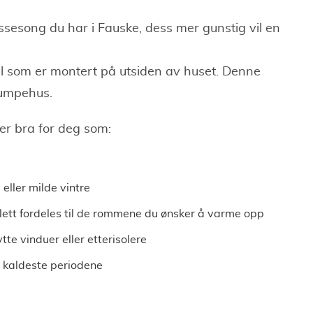
ssesong du har i Fauske, dess mer gunstig vil en
del som er montert på utsiden av huset. Denne
pumpehus.
er bra for deg som:
eller milde vintre
lett fordeles til de rommene du ønsker å varme opp
ytte vinduer eller etterisolere
e kaldeste periodene