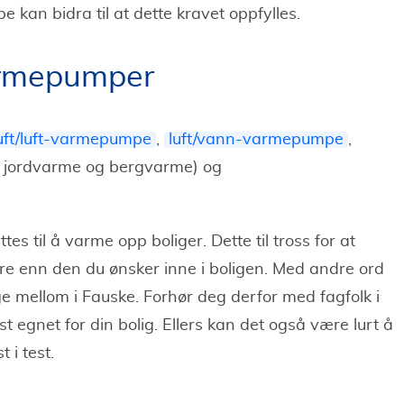
 kan bidra til at dette kravet oppfylles.
varmepumper
uft/luft-varmepumpe
,
luft/vann-varmepumpe
,
 jordvarme og bergvarme) og
yttes til å varme opp boliger. Dette til tross for at
re enn den du ønsker inne i boligen. Med andre ord
 mellom i Fauske. Forhør deg derfor med fagfolk i
t egnet for din bolig. Ellers kan det også være lurt å
 i test.