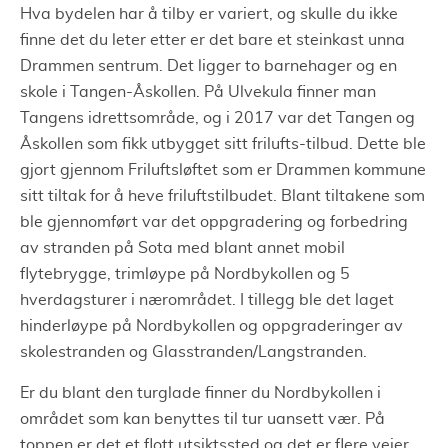
Hva bydelen har å tilby er variert, og skulle du ikke
finne det du leter etter er det bare et steinkast unna
Drammen sentrum. Det ligger to barnehager og en
skole i Tangen-Åskollen. På Ulvekula finner man
Tangens idrettsområde, og i 2017 var det Tangen og
Åskollen som fikk utbygget sitt frilufts-tilbud. Dette ble
gjort gjennom Friluftsløftet som er Drammen kommune
sitt tiltak for å heve friluftstilbudet. Blant tiltakene som
ble gjennomført var det oppgradering og forbedring
av stranden på Sota med blant annet mobil
flytebrygge, trimløype på Nordbykollen og 5
hverdagsturer i nærområdet. I tillegg ble det laget
hinderløype på Nordbykollen og oppgraderinger av
skolestranden og Glasstranden/Langstranden.
Er du blant den turglade finner du Nordbykollen i
området som kan benyttes til tur uansett vær. På
toppen er det et flott utsiktssted og det er flere veier