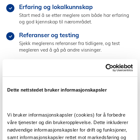
Erfaring og lokalkunnskap
Start med å se etter meglere som både har erfaring
og god kjennskap til nærområdet.
Referanser og testing
Sjekk meglerens referanser fra tidligere, og test
megleren ved å gå på andre visninger.
Kjemi og personlighet
Velg en megler som du kommuniserer godt med og
som får deg til å føle deg trygg og ivaretatt.
Dette nettstedet bruker informasjonskapsler
Finn megler i Grim
Vi bruker informasjonskapsler (cookies) for å forbedre
våre tjenester og din brukeropplevelse. Dette inkluderer
Å selge bolig selv
nødvendige informasjonskapsler for drift og funksjoner,
samt informasjonskapsler rettet mot markedsføring og