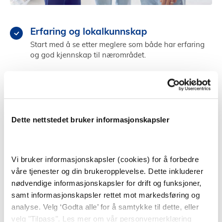
Erfaring og lokalkunnskap
Start med å se etter meglere som både har erfaring
og god kjennskap til nærområdet.
Referanser og testing
Sjekk meglerens referanser fra tidligere, og test
megleren ved å gå på andre visninger.
Kjemi og personlighet
Dette nettstedet bruker informasjonskapsler
Velg en megler som du kommuniserer godt med og
som får deg til å føle deg trygg og ivaretatt.
Vi bruker informasjonskapsler (cookies) for å forbedre
våre tjenester og din brukeropplevelse. Dette inkluderer
Finn megler i Raufoss
nødvendige informasjonskapsler for drift og funksjoner,
samt informasjonskapsler rettet mot markedsføring og
analyse. Velg ‘Godta alle’ for å samtykke til dette, eller
velg "Tilpass". Les mer om vår personvernerklæring