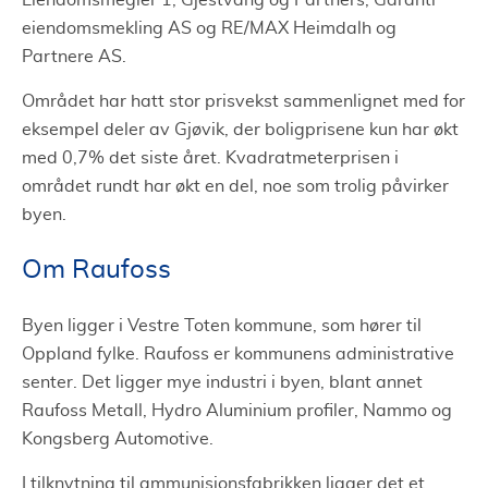
Eiendomsmegler 1, Gjestvang og Partners, Garanti
eiendomsmekling AS og RE/MAX Heimdalh og
Partnere AS.
Området har hatt stor prisvekst sammenlignet med for
eksempel deler av Gjøvik, der boligprisene kun har økt
med 0,7% det siste året. Kvadratmeterprisen i
området rundt har økt en del, noe som trolig påvirker
byen.
Om Raufoss
Byen ligger i Vestre Toten kommune, som hører til
Oppland fylke. Raufoss er kommunens administrative
senter. Det ligger mye industri i byen, blant annet
Raufoss Metall, Hydro Aluminium profiler, Nammo og
Kongsberg Automotive.
I tilknytning til ammunisjonsfabrikken ligger det et