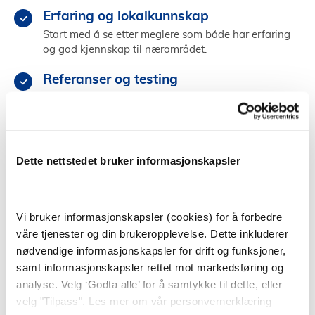
Erfaring og lokalkunnskap
Start med å se etter meglere som både har erfaring
og god kjennskap til nærområdet.
Referanser og testing
Sjekk meglerens referanser fra tidligere, og test
megleren ved å gå på andre visninger.
Kjemi og personlighet
Dette nettstedet bruker informasjonskapsler
Velg en megler som du kommuniserer godt med og
som får deg til å føle deg trygg og ivaretatt.
Vi bruker informasjonskapsler (cookies) for å forbedre
Finn megler i Mysen
våre tjenester og din brukeropplevelse. Dette inkluderer
nødvendige informasjonskapsler for drift og funksjoner,
samt informasjonskapsler rettet mot markedsføring og
analyse. Velg ‘Godta alle’ for å samtykke til dette, eller
Å selge bolig selv
velg "Tilpass". Les mer om vår personvernerklæring