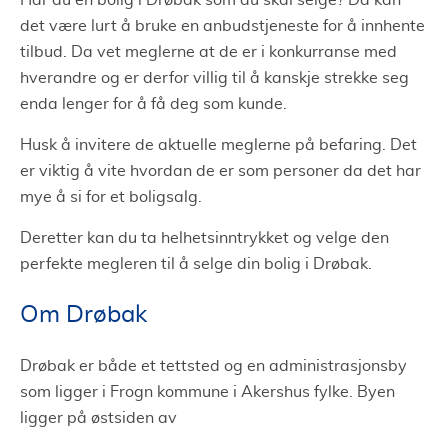
Har du en bolig i Drøbak som du skal selge? Da kan
det være lurt å bruke en anbudstjeneste for å innhente
tilbud. Da vet meglerne at de er i konkurranse med
hverandre og er derfor villig til å kanskje strekke seg
enda lenger for å få deg som kunde.
Husk å invitere de aktuelle meglerne på befaring. Det
er viktig å vite hvordan de er som personer da det har
mye å si for et boligsalg.
Deretter kan du ta helhetsinntrykket og velge den
perfekte megleren til å selge din bolig i Drøbak.
Om Drøbak
Drøbak er både et tettsted og en administrasjonsby
som ligger i Frogn kommune i Akershus fylke. Byen
ligger på østsiden av