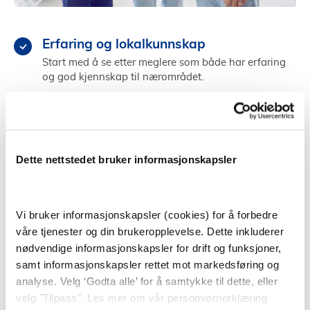
Erfaring og lokalkunnskap
Start med å se etter meglere som både har erfaring
og god kjennskap til nærområdet.
Referanser og testing
Sjekk meglerens referanser fra tidligere, og test
megleren ved å gå på andre visninger.
Dette nettstedet bruker informasjonskapsler
Kjemi og personlighet
Velg en megler som du kommuniserer godt med og
som får deg til å føle deg trygg og ivaretatt.
Vi bruker informasjonskapsler (cookies) for å forbedre
våre tjenester og din brukeropplevelse. Dette inkluderer
Finn megler i Drøbak
nødvendige informasjonskapsler for drift og funksjoner,
samt informasjonskapsler rettet mot markedsføring og
analyse. Velg ‘Godta alle’ for å samtykke til dette, eller
velg "Tilpass". Les mer om vår personvernerklæring